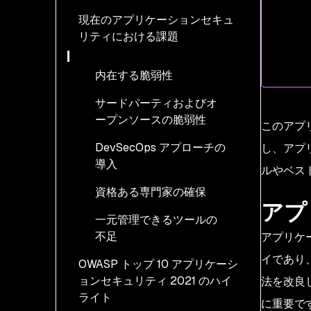
現在のアプリケーションセキュ
リティにおける課題
内在する脆弱性
サードパーティおよびオ
ープンソースの脆弱性
このアプ
DevSecOps アプローチの
し、アプ
導入
ルやベス
資格ある専門家の確保
アプ
一元管理できるツールの
不足
アプリケ
イであり
OWASP トップ 10 アプリケーシ
ョンセキュリティ 2021 のハイ
法を改良
ライト
に重要で