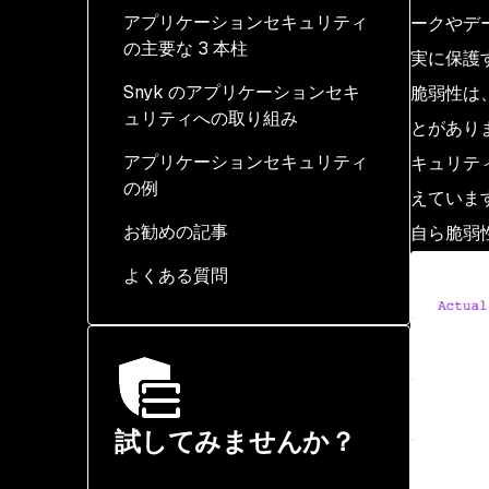
アプリケーションセキュリティ
ークやデ
の主要な 3 本柱
実に保護
Snyk のアプリケーションセキ
テクノロジー: ツールセッ
脆弱性は
ュリティへの取り組み
トを見直す
とがありま
アプリケーションセキュリティ
プロセス: 明確化する
キュリテ
の例
えていま
人材: 求められている役割
お勧めの記事
を把握する
自ら脆弱
よくある質問
試してみませんか？