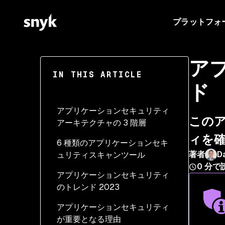
プラットフォ
ア
IN THIS ARTICLE
ド
アプリケーションセキュリティ
このア
アーキテクチャの 3 階層
ィを
6 種類のアプリケーションセキ
最上位層: クライアント
著者
D
ュリティスキャンツール
中間層: アプリケーション
0
分で
アプリケーションセキュリティ
最下層: バックエンド
のトレンド 2023
最新のアプリケーション
アプリケーションセキュリティ
のアーキテクチャ図
が重要となる理由