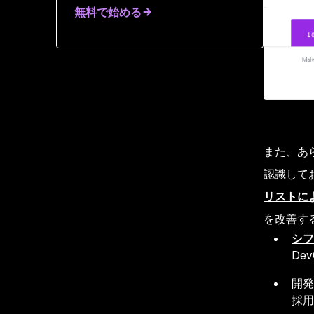
無料で始める
また、あ
認識して
リストによ
を改善す
シフ
De
開発
採用