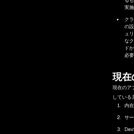
るも
実施
クラ
の設
ュリ
なク
ドか
必要
現在
現在のア
している
内在
サー
De