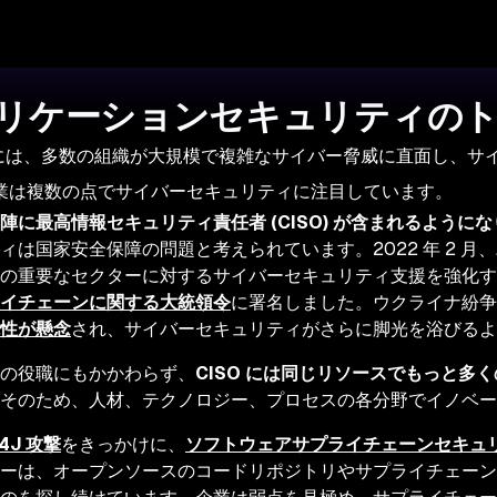
リケーションセキュリティのトレ
 年には、多数の組織が大規模で複雑なサイバー脅威に直面し、
業は複数の点でサイバーセキュリティに注目しています。
陣に最高情報セキュリティ責任者 (CISO) が含まれるように
ィは国家安全保障の問題と考えられています。2022 年 2 月、
の重要なセクターに対するサイバーセキュリティ支援を強化す
イチェーンに関する大統領令
に署名しました。ウクライナ紛争
性が懸念
され、サイバーセキュリティがさらに脚光を浴びるよ
の役職にもかかわらず、
CISO には同じリソースでもっと多
そのため、人材、テクノロジー、プロセスの各分野でイノベー
g4J 攻撃
をきっかけに、
ソフトウェアサプライチェーンセキュ
ーは、オープンソースのコードリポジトリやサプライチェーン