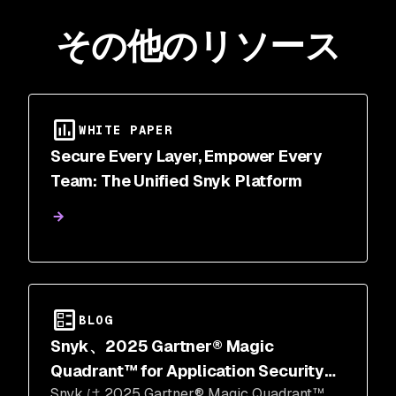
その他のリソース
WHITE PAPER
Secure Every Layer, Empower Every
Team: The Unified Snyk Platform
BLOG
Snyk、2025 Gartner® Magic
Quadrant™ for Application Security
Snyk は 2025 Gartner® Magic Quadrant™
Testing にてリーダーに選出