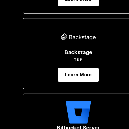
Backstage
IDP
Learn More
Bitbucket Server