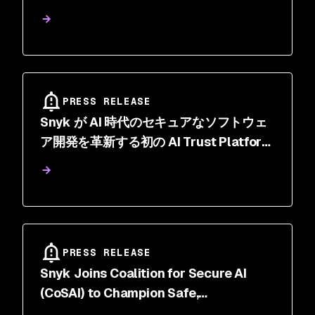
Innovation
PRESS RELEASE
Snyk が AI 時代のセキュアなソフトウェ
ア開発を革新する初の AI Trust Platform
を発表
PRESS RELEASE
Snyk Joins Coalition for Secure AI
(CoSAI) to Champion Safe,
Responsible AI Development