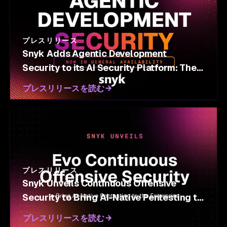
プレスリリース
Snyk Adds Agentic Development
Security to its AI Security Platform: The
Enforcement Layer for the AI Agents Now
プレスリリースを読む
Building Enterprise Software
プレスリリース
Snyk Unveils Continuous Offensive
Security to Bring AI-Native Pentesting to
the Enterprise
プレスリリースを読む