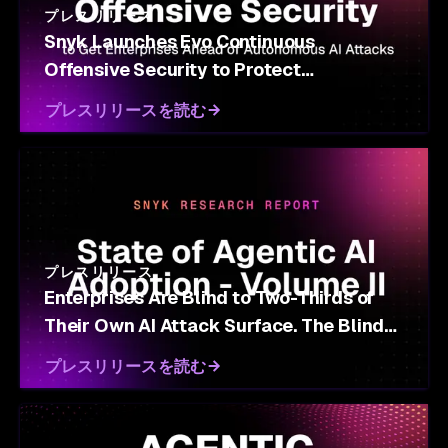
プレスリリース
Snyk Launches Evo Continuous
Offensive Security to Protect
Enterprises Against Autonomous AI
プレスリリースを読む
Attacks
プレスリリース
Enterprises Are Blind to Two-Thirds of
Their Own AI Attack Surface. The Blind
Spot Is Growing Fast.
プレスリリースを読む