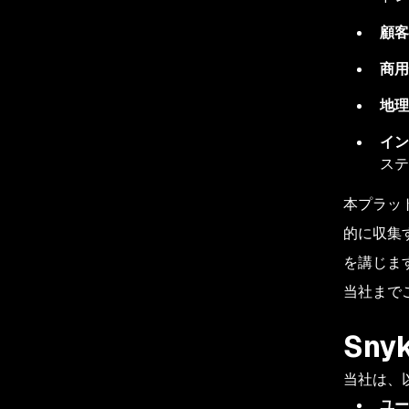
顧客
商用
地理
イン
ステ
本プラッ
的に収集
を講じま
当社まで
Sn
当社は、
ユー