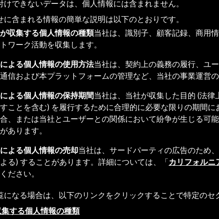
付けできないデータは、個人情報には含まれません。
せに含まれる情報の簡単な説明は以下のとおりです。
が収集する個人情報の種類
当社は、識別子、顧客記録、商用情
ットワーク活動を収集します。
による個人情報の使用方法
当社は、契約上の義務の履行、ユー
の通信および本プラットフォームの管理など、当社の事業運営
による個人情報の保持期間
当社は、当社が収集した目的 (法
すことを含む) を履行するために合理的に必要な限りの期間
合、または当社とユーザーとの関係において紛争が生じる可能
とがあります。
による個人情報の売却
当社は、サードパーティの広告のため、
よる) することがあります。詳細については、「
カリフォルニ
ください。
覧になる場合は、以下のリンクをクリックすることで特定のセ
が収集する個人情報の種類