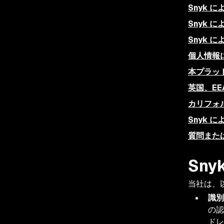
Snyk 
Snyk 
Snyk 
個人情報
本プラッ
英国、E
カリフォ
Snyk 
質問また
Sn
当社は、
識別
の認
ドレ