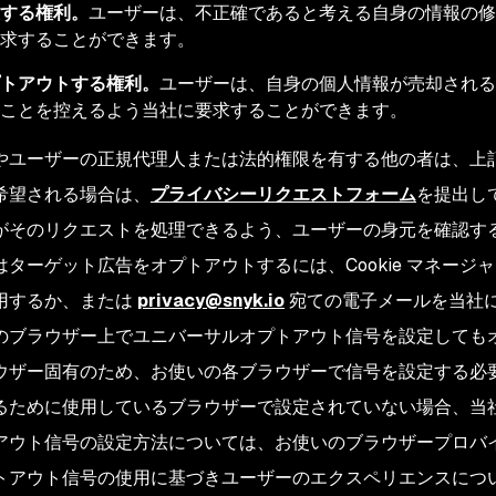
する権利。
ユーザーは、不正確であると考える自身の情報の修
求することができます。
トアウトする権利。
ユーザーは、自身の個人情報が売却される
ことを控えるよう当社に要求することができます。
やユーザーの正規代理人または法的権限を有する他の者は、上
希望される場合は、
プライバシーリクエストフォーム
を提出し
がそのリクエストを処理できるよう、ユーザーの身元を確認す
はターゲット広告をオプトアウトするには、Cookie マネー
用するか、または
privacy@snyk.io
宛ての電子メールを当社
のブラウザー上でユニバーサルオプトアウト信号を設定しても
ウザー固有のため、お使いの各ブラウザーで信号を設定する必
るために使用しているブラウザーで設定されていない場合、当
アウト信号の設定方法については、お使いのブラウザープロバ
トアウト信号の使用に基づきユーザーのエクスペリエンスにつ