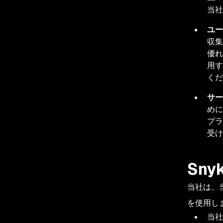
当
ユー
収集
優れ
用す
く
サー
めに
プラ
受
Sn
当社は、
を使用し
当