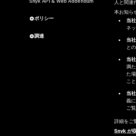
Snyk API & Web Addendum
人と関連
本お知ら
ポリシー
当社
ネ
調達
当社
と
当社
満た
た場
こ
当社
義に
ご覧
詳細をご
Snyk 