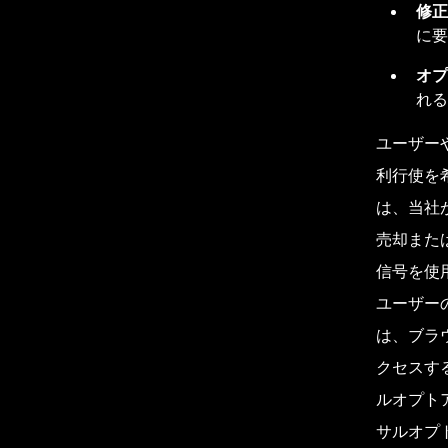
修正
に要
オプ
れる
ユーザー
利行使を
は、当社
売却また
信号を使
ユーザー
は、ブラ
クセスす
ルオプト
サルオプ