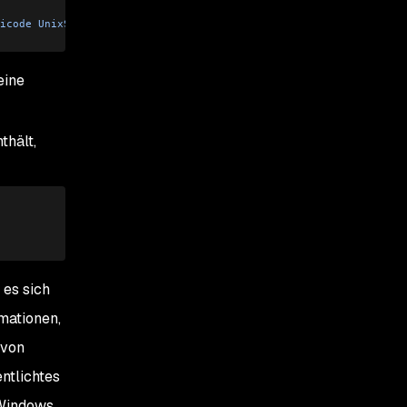
icode
 UnixSockets
eine
thält,
 es sich
rmationen,
 von
ntlichtes
 Windows