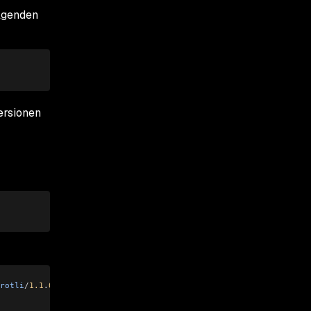
lgenden
ersionen
rotli
/
1.1
.
0
 zstd
/
1.5
.
5
 libidn2
/
2.3
.
4
 libssh2
/
1.11
.
0
 nghttp2
/
1.56