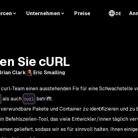
urcen
Unternehmen
Preise
An
DE
ren Sie cURL
Brian Clark
Eric Smalling
 curl-Team einen ausstehenden Fix für eine Schwachstelle 
als auch
betrifft.
curl
 verwundbare Pakete und Container zu identifizieren und zu
ein Befehlszeilen-Tool, das viele Entwickler/innen täglich ve
men geliefert, sodass wir es für sinnvoll halten, Ihnen einig