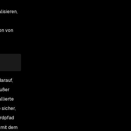
lisieren,
ion von
arauf,
außer
llierte
 sicher,
ardpfad
 mit dem