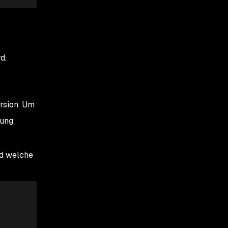
d.
ersion. Um
rung
nd welche