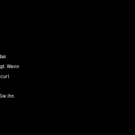
das
ügt. Wenn
 curl
ie ihn.