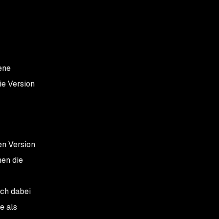
Aktualisieren von cURL
Installation von
unter Linux
cURL über Winget
Installation von
cURL über
ene
Chocolatey
ie Version
en Version
en die
ich dabei
e als