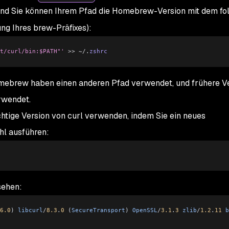
nd Sie können Ihrem Pfad die Homebrew-Version mit dem fo
ng Ihres brew-Präfixes):
t/curl/bin:$PATH"'
 >>
 ~/
.
zshrc
mebrew haben einen anderen Pfad verwendet, und frühere V
rwendet.
chtige Version von curl verwenden, indem Sie ein neues
hl ausführen:
sehen:
6.0
) 
libcurl
/
8.3
.
0
 (
SecureTransport
) 
OpenSSL
/
3.1
.
3
 zlib
/
1.2
.
11
 b