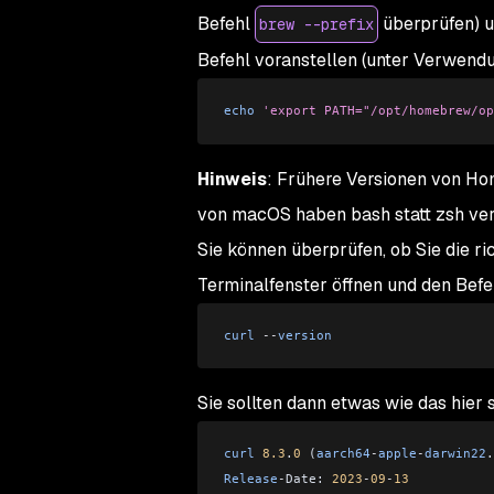
Befehl
überprüfen) u
brew --prefix
Befehl voranstellen (unter Verwendu
echo
 'export PATH="/opt/homebrew/op
Hinweis
: Frühere Versionen von Ho
von macOS haben bash statt zsh ve
Sie können überprüfen, ob Sie die ri
Terminalfenster öffnen und den Befe
curl
 --
version
Sie sollten dann etwas wie das hier 
curl
 8.3
.
0
 (
aarch64
-
apple
-
darwin22
.
Release
-
Date: 
2023
-
09
-
13