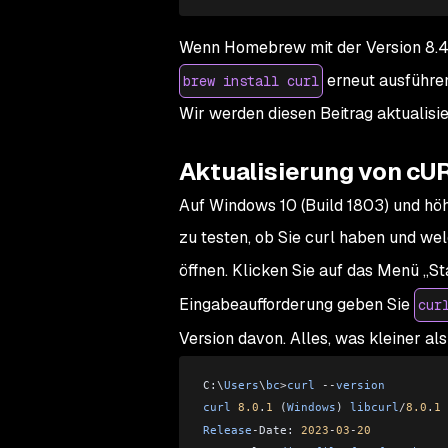
Wenn Homebrew mit der Version 8.4.0
erneut ausführen
brew install curl
Wir werden diesen Beitrag aktualisie
Aktualisierung von cU
Auf Windows 10 (Build 1803) und höher
zu testen, ob Sie curl haben und we
öffnen. Klicken Sie auf das Menü „S
Eingabeaufforderung geben Sie
cur
Version davon. Alles, was kleiner al
C:\
Users
\
bc
>
curl
 --
version
curl
 8.0
.
1
 (
Windows
) 
libcurl
/
8.0
.
1
 
Release
-
Date: 
2023
-
03
-
20