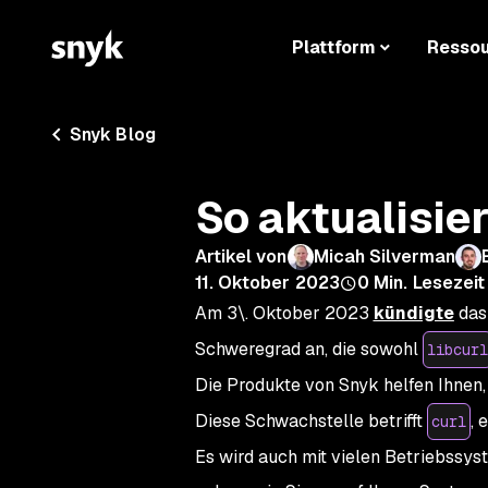
Plattform
Resso
Snyk Blog
So aktualisie
Artikel von
Micah Silverman
11. Oktober 2023
0
Min. Lesezeit
Am 3\. Oktober 2023
kündigte
das
Schweregrad an, die sowohl
libcurl
Die Produkte von Snyk helfen Ihnen,
Diese Schwachstelle betrifft
, 
curl
Es wird auch mit vielen Betriebssyste