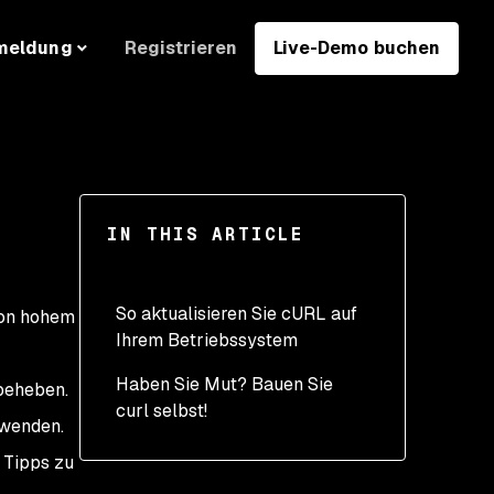
Registrieren
Live-Demo buchen
meldung
IN THIS ARTICLE
So aktualisieren Sie cURL auf
von hohem
Ihrem Betriebssystem
Haben Sie Mut? Bauen Sie
Aktualisierung von cURL
 beheben.
curl selbst!
unter macOS
rwenden.
Aktualisierung von cURL
e Tipps zu
unter Windows