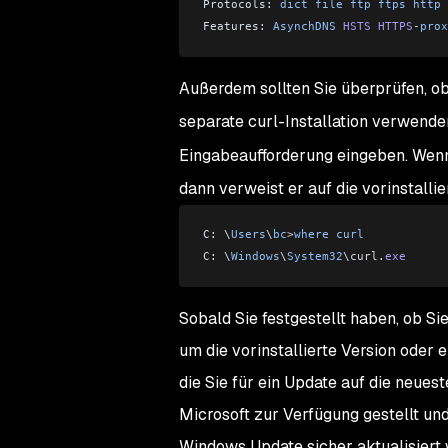
Protocols: 
dict
 file
 ftp
 ftps
 http
 
Features: 
AsynchDNS
 HSTS
 HTTPS
-
prox
Außerdem sollten Sie überprüfen, ob 
separate curl-Installation verwende
Eingabeaufforderung eingeben. Wen
dann verweist er auf die vorinstallie
C: \
Users
\
bc
>
where
 curl
C: \
Windows
\
System32
\
curl
.
exe
Sobald Sie festgestellt haben, ob Si
um die vorinstallierte Version oder e
die Sie für ein Update auf die neuest
Microsoft zur Verfügung gestellt und
Windows Update sicher aktualisiert 