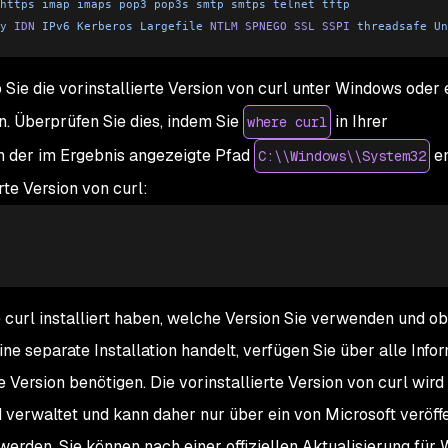
https
 imap
 imaps
 pop3
 pop3s
 smtp
 smtps
 telnet
 tftp
y
 IDN
 IPv6
 Kerberos
 Largefile
 NTLM
 SPNEGO
 SSL
 SSPI
 threadsafe
 Un
Sie die vorinstallierte Version von curl unter Windows oder 
n. Überprüfen Sie dies, indem Sie
in Ihrer
where curl
n der im Ergebnis angezeigte Pfad
en
C:\\Windows\\System32
rte Version von curl:
e curl installiert haben, welche Version Sie verwenden und ob
ine separate Installation handelt, verfügen Sie über alle Info
e Version benötigen. Die vorinstallierte Version von curl wird
 verwaltet und kann daher nur über ein von Microsoft veröffe
werden. Sie können nach einer offiziellen Aktualisierung für