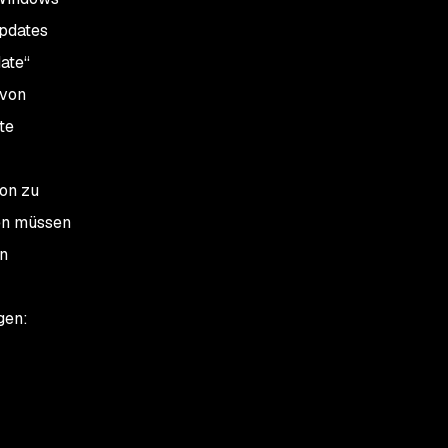
Updates
ate“
 von
te
ion zu
nen müssen
n
lgen: