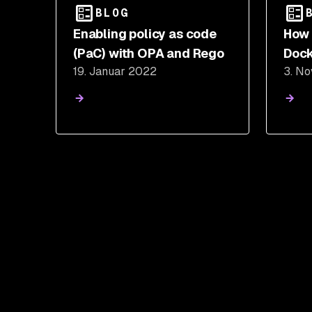
BLOG
Enabling policy as code
How 
(PaC) with OPA and Rego
Dock
19. Januar 2022
3. N
cont