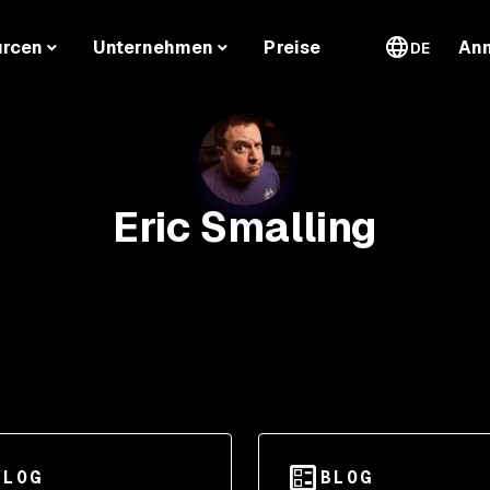
urcen
Unternehmen
Preise
An
DE
Eric Smalling
BLOG
BLOG