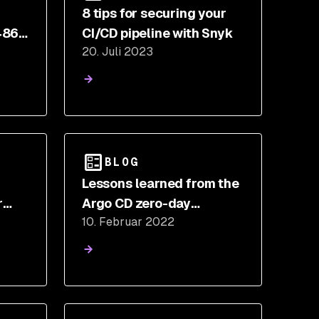
8 tips for securing your
4863
CI/CD pipeline with Snyk
20. Juli 2023
re
BLOG
Lessons learned from the
r
Argo CD zero-day
10. Februar 2022
vulnerability (CVE-2022-
022-
24348)