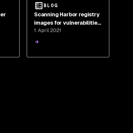
BLOG
ner
Scanning Harbor registry
images for vulnerabilities
1. April 2021
with Snyk