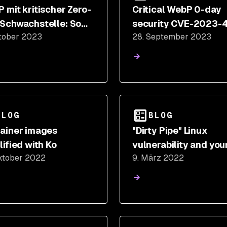
 mit kritischer Zero-
Critical WebP 0-day
Schwachstelle: So
security CVE-2023-
ktober 2023
28. September 2023
nnen und beheben
impacts wider softwa
 CVE-2023-4863
ecosystem
BLOG
BLOG
ainer images
"Dirty Pipe" Linux
lified with Ko
vulnerability and you
ktober 2022
9. März 2022
containerized
applications (CVE-2
0847)