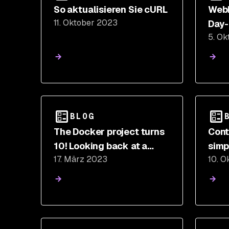
So aktualisieren Sie cURL
WebP
11. Oktober 2023
Day-
5. O
erke
Sie
BLOG
The Docker project turns
Cont
10! Looking back at a
simp
17. März 2023
10. O
decade of containers