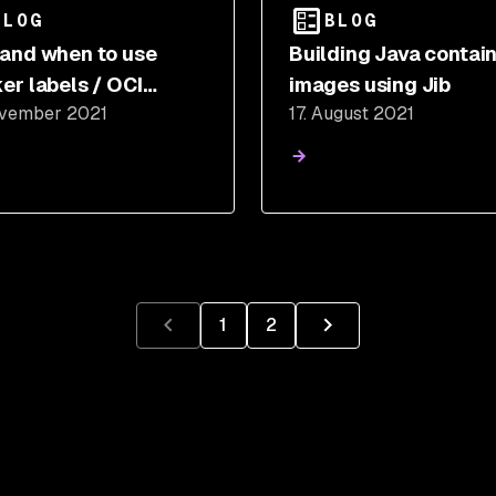
BLOG
BLOG
and when to use
Building Java contai
er labels / OCI
images using Jib
ovember 2021
17. August 2021
ainer annotations
1
2