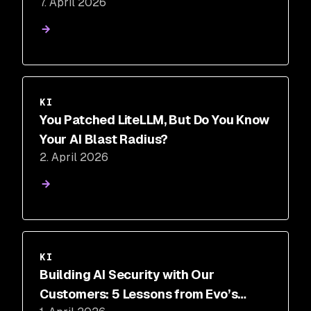
7. April 2026
AI Era
KI
You Patched LiteLLM, But Do You Know
Your AI Blast Radius?
2. April 2026
KI
Building AI Security with Our
Customers: 5 Lessons from Evo’s