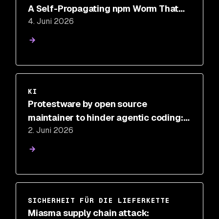
A Self-Propagating npm Worm That
4. Juni 2026
Hides in binding.gyp
KI
Protestware by open source
maintainer to hinder agentic coding:
2. Juni 2026
The jqwik 1.10.0 Prompt Injection
SICHERHEIT FÜR DIE LIEFERKETTE
Miasma supply chain attack: