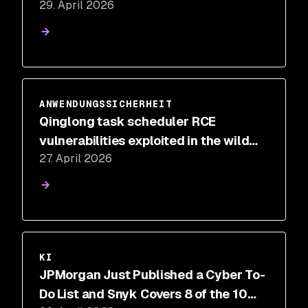
29. April 2026
(CVE-2026-40478)
ANWENDUNGSSICHERHEIT
Qinglong task scheduler RCE
vulnerabilities exploited in the wild
27. April 2026
for cryptomining
KI
JPMorgan Just Published a Cyber To-
Do List and Snyk Covers 8 of the 10