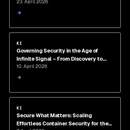
23. April 2026
Items. How do you stack up?
KI
Governing Security in the Age of
Infinite Signal – From Discovery to
10. April 2026
Control
KI
Secure What Matters: Scaling
Effortless Container Security for the