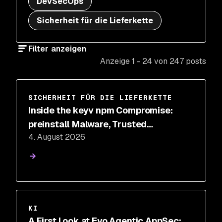
DevSecOps
Sicherheit für die Lieferkette
Filter anzeigen
Anzeige 1 - 24 von 247 posts
SICHERHEIT FÜR DIE LIEFERKETTE
Inside the keyv npm Compromise:
preinstall Malware, Trusted
4. August 2026
Provenance, and IDE Hooks
KI
A First Look at Evo Agentic AppSec: