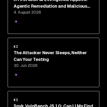
Agentic Remediation and Malicious
4. August 2026
Code Defense
KI
The Attacker Never Sleeps, Neither
Can Your Testing
30. Juli 2026
KI
Snyk VulnBench JS 1.0: Can LLMs Find