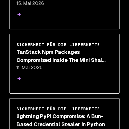
15. Mai 2026
maintainer account compromise
SICHERHEIT FÜR DIE LIEFERKETTE
TanStack Npm Packages
Compromised Inside The Mini Shai
11. Mai 2026
Hulud Supply Chain Attack
SICHERHEIT FÜR DIE LIEFERKETTE
lightning PyPI Compromise: A Bun-
Based Credential Stealer in Python