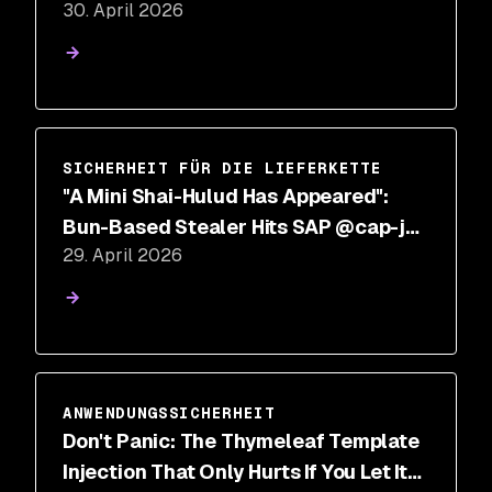
30. April 2026
SICHERHEIT FÜR DIE LIEFERKETTE
"A Mini Shai-Hulud Has Appeared":
Bun-Based Stealer Hits SAP @cap-js
29. April 2026
and mbt npm Packages
ANWENDUNGSSICHERHEIT
Don't Panic: The Thymeleaf Template
Injection That Only Hurts If You Let It