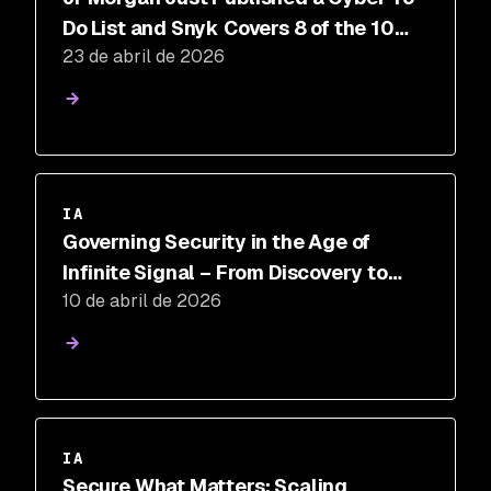
Do List and Snyk Covers 8 of the 10
23 de abril de 2026
Items. How do you stack up?
IA
Governing Security in the Age of
Infinite Signal – From Discovery to
10 de abril de 2026
Control
IA
Secure What Matters: Scaling