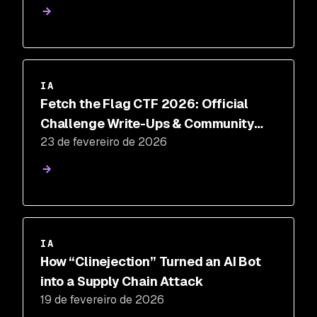
IA
Fetch the Flag CTF 2026: Official
Challenge Write-Ups & Community
23 de fevereiro de 2026
Highlights
IA
How “Clinejection” Turned an AI Bot
into a Supply Chain Attack
19 de fevereiro de 2026