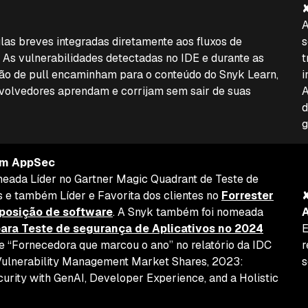
A
las breves integradas diretamente aos fluxos de
s
As vulnerabilidades detectadas no IDE e durante as
t
ação de pull encaminham para o conteúdo do Snyk Learn,
i
volvedores aprendam e corrijam sem sair de suas
A
d
g
em AppSec
meada Líder no Gartner Magic Quadrant de Teste de
s e também Líder e Favorita dos clientes no
Forrester
✘
posição de software
. A Snyk também foi nomeada
para Teste de segurança de Aplicativos no 2024
E
e “Fornecedora que marcou o ano” no relatório da IDC
r
Vulnerability Management Market Shares, 2023:
s
urity with GenAI, Developer Experience, and a Holistic