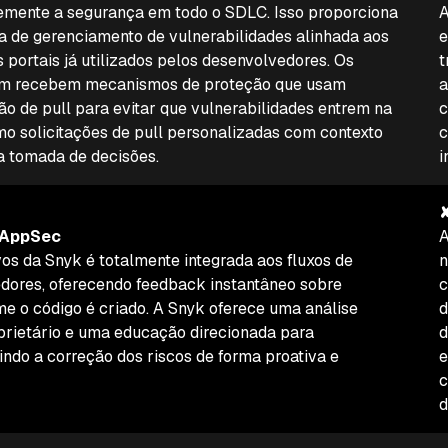
emente a segurança em todo o SDLC. Isso proporciona
A
a de gerenciamento de vulnerabilidades alinhada aos
e
 portais já utilizados pelos desenvolvedores. Os
t
m recebem mecanismos de proteção que usam
a
ção de pull para evitar que vulnerabilidades entrem na
c
o solicitações de pull personalizadas com contexto
c
 a tomada de decisões.
i
✘
 AppSec
A
vos da Snyk é totalmente integrada aos fluxos de
n
dores, oferecendo feedback instantâneo sobre
c
me o código é criado. A Snyk oferece uma análise
d
prietário e uma educação direcionada para
d
indo a correção dos riscos de forma proativa e
e
c
d