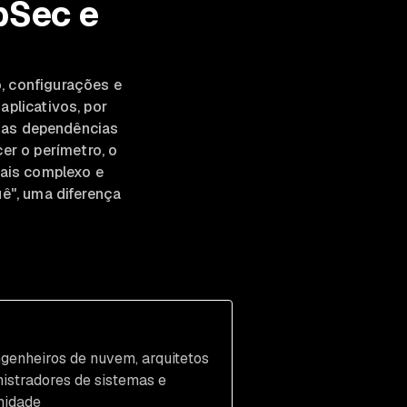
pSec e
o, configurações e
aplicativos, por
 e as dependências
er o perímetro, o
mais complexo e
ê", uma diferença
engenheiros de nuvem, arquitetos
istradores de sistemas e
midade