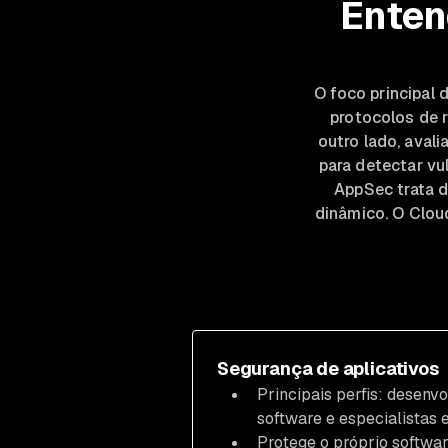
Enten
O foco principal 
protocolos de r
outro lado, avali
para detectar vu
AppSec trata d
dinâmico. O Clou
Segurança de aplicativos
Principais perfis: desenv
software e especialistas
Protege o próprio softwa