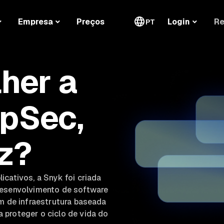
Re
Empresa
Preços
Login
PT
her a
pSec,
z?
cativos, a Snyk foi criada
desenvolvimento de software
em de infraestrutura baseada
 proteger o ciclo de vida do