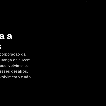
a a
s
incorporação da
gurança de nuvem
desenvolvimento
 esses desafios,
nvolvimento e não