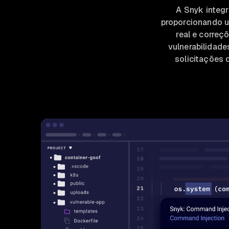
A Snyk integ
proporcionando u
real e correç
vulnerabilidade
solicitações 