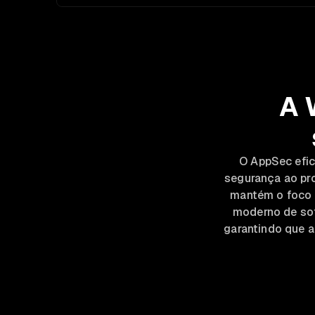
A 
O AppSec efica
segurança ao pr
mantém o foco 
moderno de soft
garantindo que a