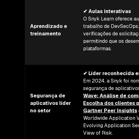
✔ Aulas interativas
O Snyk Learn oferece au
Aprendizado e
trabalho de DevSecOps. 
treinamento
verificações de solicit
permitindo que os desen
plataformas.
✔ Líder reconhecida 
Em 2024, a Snyk foi no
segurança de aplicativo
Segurança de
Wave: Análise de com
aplicativos líder
Escolha dos clientes 
no setor
Gartner Peer Insights
Worldwide Application 
Evolving Application Sec
View of Risk.