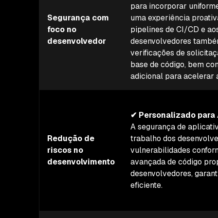
para incorporar uniform
Segurança com
uma experiência proativ
foco no
pipelines de CI/CD e aos
desenvolvedor
desenvolvedores també
verificações de solicita
base de código, bem com
adicional para acelerar
✔ Personalizado para
A segurança de aplicati
Redução de
trabalho dos desenvolve
riscos no
vulnerabilidades confor
desenvolvimento
avançada de código pro
desenvolvedores, garant
eficiente.