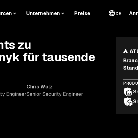
urcen
Unternehmen
Preise
An
DE
hts zu
nyk für tausende
Branc
Stand
PROD
Chris Walz
S
ity Engineer
Senior Security Engineer
S