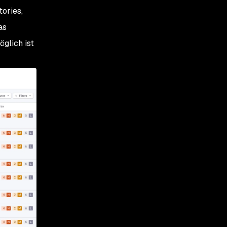
tories,
as
glich ist