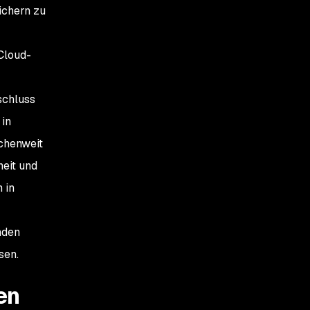
ichern zu
Cloud-
schluss
 in
nchenweit
eit und
 in
nden
sen.
en