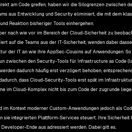
direkt am Code greifen, haben wir die Silogrenzen zwischen d
s aus Entwicklung und Security eliminiert, die mit dem kla
nd Reaktion bisheriger Tools einhergehen.
r nach wie vor im Bereich der Cloud-Sicherheit zu beobach
iert auf die Teams aus der IT-Sicherheit, wenden dabei dass
ktur der IT an wie ihre AppSec-Cousins auf Anwendungen. So
un zwischen den Security-Tools für Infrastructure as Code (Ia
rden dadurch häufig erst verzögert behoben, entsprechend
 dadurch, dass Cloud-Security-Tools erst spät im Infrastruktu
leme im Cloud-Komplex nicht bis zum Code der zugrunde lieg
oud im Kontext moderner Custom-Anwendungen jedoch als Cod
 sie integrierten Plattform-Services steuert. Ihre Sicherheit
 Developer-Ende aus adressiert werden. Dabei gilt es,