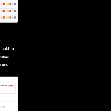
in
leuchten
eisen.
 und