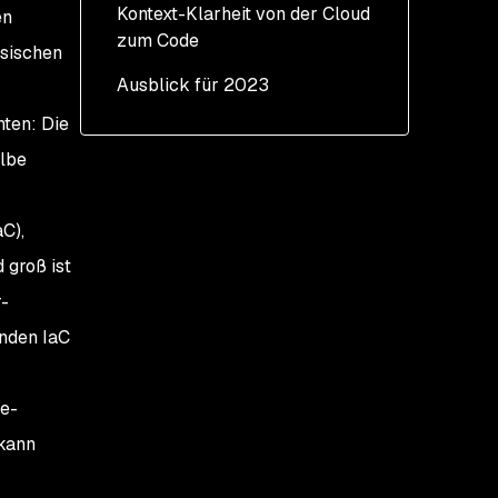
Kontext-Klarheit von der Cloud
en
zum Code
ssischen
Ausblick für 2023
ten: Die
elbe
C),
 groß ist
r-
enden IaC
e-
 kann