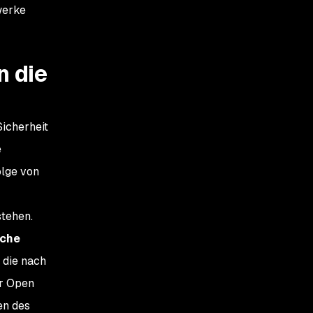
werke
n die
icherheit
e
olge von
stehen.
iche
 die nach
er Open
en des