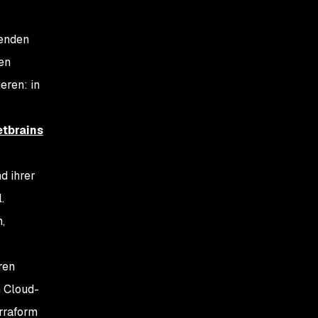
genden
en
eren: in
etbrains
d ihrer
.
,
ren
n Cloud-
rraform