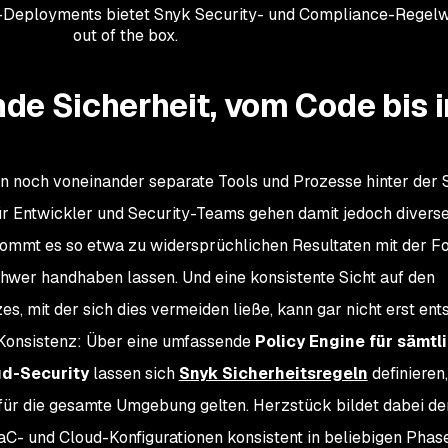
d-Deployments bietet Snyk Security- und Compliance-Regel
out of the box.
e Sicherheit, vom Code bis i
n noch voneinander separate Tools und Prozesse hinter der S
r Entwickler und Security-Teams gehen damit jedoch divers
kommt es so etwa zu widersprüchlichen Resultaten mit der F
hwer handhaben lassen. Und eine konsistente Sicht auf den
s, mit der sich dies vermeiden ließe, kann gar nicht erst ent
e Konsistenz: Über eine umfassende
Policy Engine für sämtl
ud-Security
lassen sich
Snyk Sicherheitsregeln
definieren,
 für die gesamte Umgebung gelten. Herzstück bildet dabei d
IaC- und Cloud-Konfigurationen konsistent in beliebigen Phas