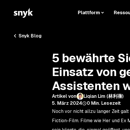
Plattform
Resso
Snyk Blog
5 bewährte Si
Einsatz von g
Assistenten w
Artikel von
Liqian Lim (林利蒨)
5. März 2024
0
Min. Lesezeit
Noch vor nicht allzu langer Zeit gal
Fiction-Film. Filme wie
Her
und
Ex 
sein könnte, die, einmal geöffnet, u