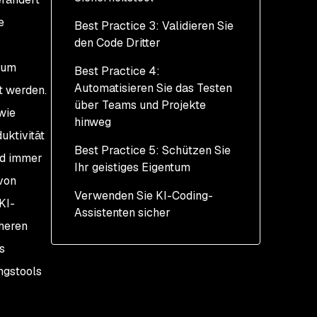
e
Best Practice 3: Validieren Sie
den Code Dritter
aum
Best Practice 4:
Automatisieren Sie das Testen
t werden.
über Teams und Projekte
wie
hinweg
ktivität
Best Practice 5: Schützen Sie
nd immer
Ihr geistiges Eigentum
von
Verwenden Sie KI-Coding-
KI-
Assistenten sicher
heren
s
ngstools