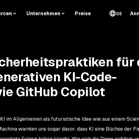
urcen
Unternehmen
Preise
An
DE
cherheitspraktiken für
enerativen KI-Code-
ie GitHub Copilot
t KI im Allgemeinen als futuristische Idee wie aus einem Scie
Machina
warnten uns sogar davor, dass KI eine Büchse der P
nerwartete Folgen haben könnte. Wie sich die Dinge seitdem v