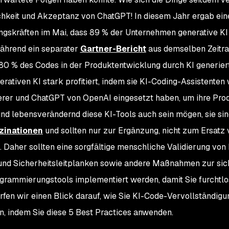
chkeit und Akzeptanz von ChatGPT! In diesem Jahr ergab ein
gskräften im Mai, dass 89 % der Unternehmen generative KI
ährend ein separater
Gartner-Bericht
aus demselben Zeitr
80 % des Codes in der Produktentwicklung durch KI generier
ativen KI stark profitiert, indem sie KI-Coding-Assistenten 
er und ChatGPT von OpenAI eingesetzt haben, um ihre Produ
 und lebensverändernd diese KI-Tools auch sein mögen, sie si
uzinationen
und sollten nur zur
Ergänzung, nicht zum Ersatz
 Daher sollten eine sorgfältige menschliche Validierung von 
 und Sicherheitsleitplanken sowie andere Maßnahmen zur sic
rammierungstools implementiert werden, damit Sie furchtlo
fen wir einen Blick darauf, wie Sie KI-Code-Vervollständigu
en, indem Sie diese 5 Best Practices anwenden.