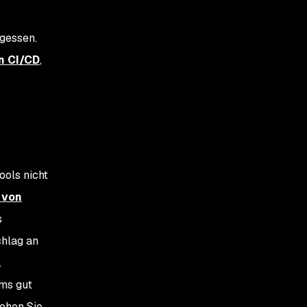
rgessen.
n CI/CD
,
ools nicht
 von
s
chlag an
.
ams gut
Gehen Sie