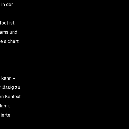
 in der
ool ist,
eams und
 sichert,
s kann –
rlässig zu
en Kontext
damit
ierte