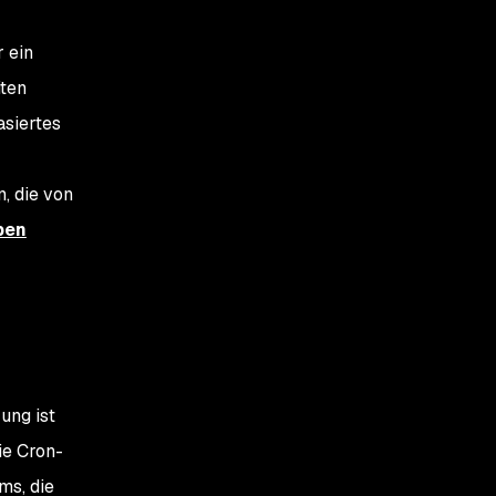
r ein
iten
asiertes
, die von
pen
ung ist
ie Cron-
ms, die