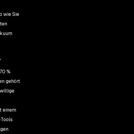
o wie Sie
mten
Vakuum
r
 70 %
en gehört
willige
t einem
-Tools
agen