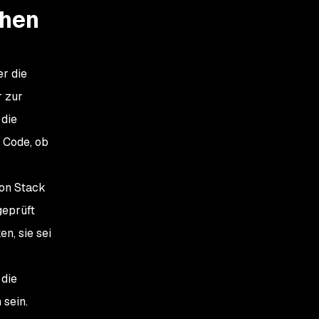
chen
er die
r zur
 die
 Code, ob
von Stack
geprüft
n, sie sei
 die
 sein.