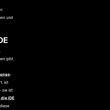
en
hen und
IDE
l
en gibt,
bungs
-
, ist
sie ist
 die IDE
 diese