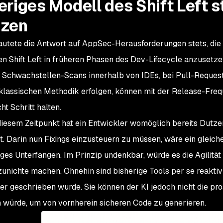
eriges Modell des Shift Left s
nzen
lautete die Antwort auf AppSec-Herausforderungen stets, d
en Shift Left in früheren Phasen des Dev-Lifecycle anzusetze
. Schwachstellen-Scans innerhalb von IDEs, bei Pull-Request
klassischen Methodik erfolgen, können mit der Release-Fre
ht Schritt halten.
iesem Zeitpunkt hat ein Entwickler womöglich bereits Dutz
t. Darin nun Fixings einzusteuern zu müssen, wäre ein glei
iges Unterfangen. Im Prinzip undenkbar, würde es die Agilit
zunichte machen. Ohnehin sind bisherige Tools per se reakti
er geschrieben wurde. Sie können der KI jedoch nicht die proa
 würde, um von vornherein sicheren Code zu generieren.