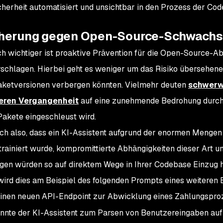
cherheit automatisiert und unsichtbar in den Prozess der Co
herung gegen Open-Source-Schwachs
h wichtiger ist proaktive Prävention für die Open-Source-Ab
rschlagen. Hierbei geht es weniger um das Risiko übersehene
aketversionen verbergen könnten. Vielmehr deuten
schwerw
eren Vergangenheit
auf eine zunehmende Bedrohung durch S
Pakete eingeschleust wird.
ch also, dass ein KI-Assistent aufgrund der enormen Mengen 
trainiert wurde, kompromittierte Abhängigkeiten dieser Art un
en würden so auf direktem Wege in Ihrer Codebase Einzug h
wird dies am Beispiel des folgenden Prompts eines weiteren En
inen neuen API-Endpoint zur Abwicklung eines Zahlungspro
önnte der KI-Assistent zum Parsen von Benutzereingaben a