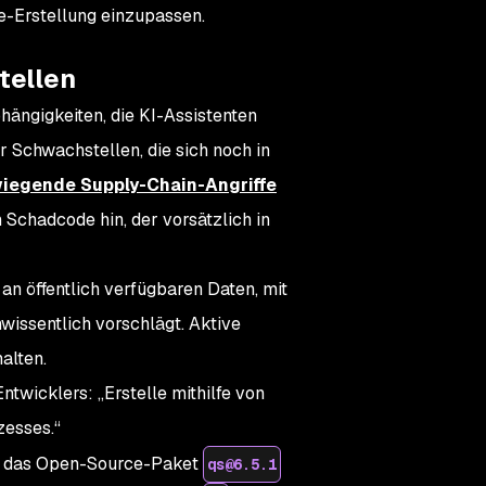
de-Erstellung einzupassen.
tellen
hängigkeiten, die KI-Assistenten
r Schwachstellen, die sich noch in
iegende Supply-Chain-Angriffe
chadcode hin, der vorsätzlich in
an öffentlich verfügbaren Daten, mit
wissentlich vorschlägt. Aktive
alten.
twicklers: „Erstelle mithilfe von
zesses.“
uf das Open-Source-Paket
qs@6.5.1