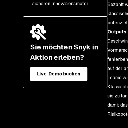
sicheren Innovationsmotor
intern entwickeltem Code
Bezahlt w
klassische
Absicherung gegen
Open-Source-
potenziel
Schwachstellen
Outputs 
Abbau von Backlogs
Geschwind
Sie möchten Snyk in
Vormarsch
Aktion erleben?
fehlerbeh
auf der a
Live-Demo buchen
Teams wie
Klassisch
sie zu la
damit das
Risikopot