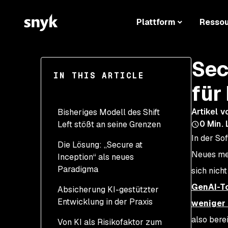
Plattform
Resso
Sec
IN THIS ARTICLE
für
Artikel v
Bisheriges Modell des Shift
0
Min. 
Left stößt an seine Grenzen
In der So
Die Lösung: „Secure at
Neues meh
Inception“ als neues
Paradigma
sich nicht
GenAI-To
Absicherung KI-gestützter
Entwicklung in der Praxis
weniger 
also bere
Von KI als Risikofaktor zum
Problemprävention in