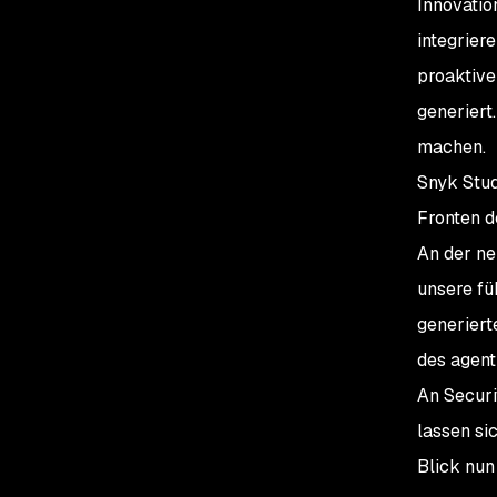
Innovatio
integrier
proaktive
generiert
machen.
Snyk Stud
Fronten d
An der ne
unsere fü
generiert
des agent
An Securi
lassen si
Blick nun