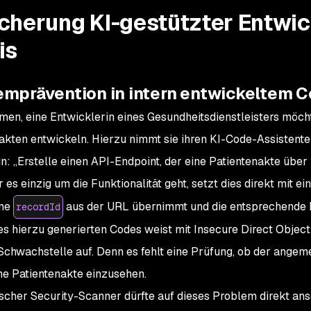
cherung KI-gestützter Entwic
is
emprävention in intern entwickeltem 
n, eine Entwicklerin eines Gesundheitsdienstleisters möcht
akten entwickeln. Hierzu nimmt sie ihren KI-Code-Assistente
n: „Erstelle einen API-Endpoint, der eine Patientenakte über 
r es einzig um die Funktionalität geht, setzt dies direkt mit e
ine
aus der URL übernimmt und die entsprechende Pa
recordId
es hierzu generierten Codes weist mit Insecure Direct Objec
 Schwachstelle auf. Denn es fehlt eine Prüfung, ob der ange
e Patientenakte einzusehen.
ischer Security-Scanner dürfte auf dieses Problem direkt an