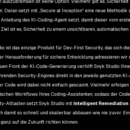
n auszubremsen ist keine Option. Vielmehr gilt es, Sicherheit
en. Daran setzt mit „Secure at Inception“ eine neue Methodik a
 Anleitung des KI-Coding-Agent setzt, damit dieser vom ers
. Ziel ist es, Sicherheit zu einem unsichtbaren, automatische
io ist das einzige Produkt für Dev-First Security, das sich d
er Herausforderung für sichere Entwicklung adressieren wir 
uen Front der KI-Code-Generierung verhilft Snyk Studio Ihne
hrenden Security-Engines direkt in den jeweils genutzten KI-A
er Code wird dabei nicht einfach gescannt. Vielmehr erfolgen
ischen Workflows Ihres Coding-Assistenten, sodass der Cod
ty-Altlasten setzt Snyk Studio mit
Intelligent Remediation
ch damit so schnell und skalierbar abbauen wie nie zuvor. Eine
 ganz auf die Zukunft richten können.