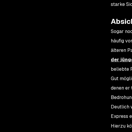
starke Si
Absic
Sogar noc
häufig vo
älteren P
der jüng
beliebte 
Gut mögli
denen er 
Bedrohung
Deutlich 
Express e
Hierzu k