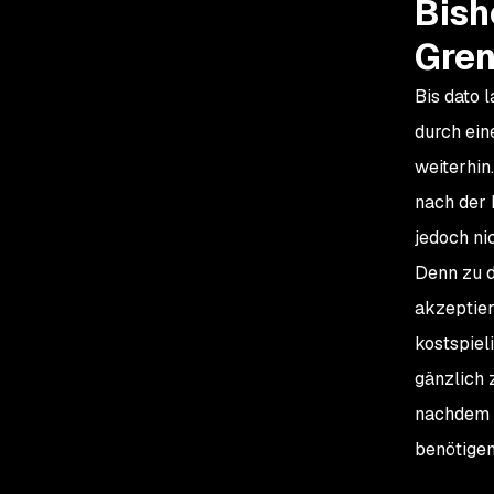
Bish
Gre
Bis dato 
durch ein
weiterhin
nach der 
jedoch nic
Denn zu d
akzeptier
kostspiel
gänzlich 
nachdem
benötigen