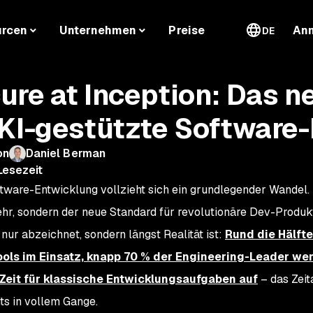
urcen
Unternehmen
Preise
An
DE
ure at Inception: Das 
 KI-gestützte Software
on
Daniel Berman
Lesezeit
ftware-Entwicklung vollzieht sich ein grundlegender Wandel.
r, sondern der neue Standard für revolutionäre Dev-Produktiv
 nur abzeichnet, sondern längst Realität ist:
Rund die Hälfte
ols im Einsatz,
knapp 70 %
der Engineering-Leader we
Zeit für klassische Entwicklungsaufgaben auf
– das Zeit
its in vollem Gange.