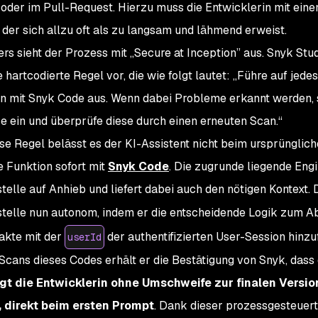
 oder im Pull-Request. Hierzu muss die Entwicklerin mit ein
 der sich allzu oft als zu langsam und lähmend erweist.
rs sieht der Prozess mit „Secure at Inception” aus. Snyk St
 hartcodierte Regel vor, die wie folgt lautet:
„Führe auf jede
n mit Snyk Code aus. Wenn dabei Probleme erkannt werden, 
e ein und überprüfe diese durch einen erneuten Scan.“
se Regel belässt es der KI-Assistent nicht beim ursprünglich
e Funktion sofort mit
Snyk Code
. Die zugrunde liegende Eng
elle auf Anhieb und liefert dabei auch den nötigen Kontext. 
elle nun autonom, indem er die entscheidende Logik zum A
akte mit der
der authentifizierten User-Session hinz
userId
Scans dieses Codes erhält er die Bestätigung von Snyk, dass
gt die Entwicklerin ohne Umschweife zur finalen Versio
t, direkt beim ersten Prompt
. Dank dieser prozessgesteuert