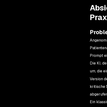
Absi
Prax
Probl
Angenomme
Patienten
Prompt ei
Die KI, de
um, die e
Version d
kritische
abgerufen
Ein klass