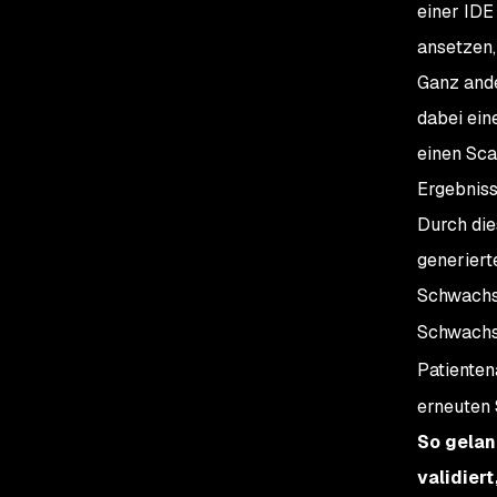
einer IDE
ansetzen,
Ganz ande
dabei eine
einen Sca
Ergebniss
Durch die
generiert
Schwachst
Schwachst
Patienten
erneuten 
So gelan
validier