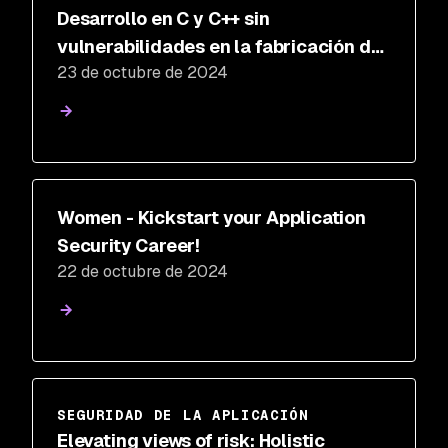
Desarrollo en C y C++ sin
vulnerabilidades en la fabricación de
23 de octubre de 2024
automóviles y vehículos definidos por
software (SDV)
Women - Kickstart your Application
Security Career!
22 de octubre de 2024
SEGURIDAD DE LA APLICACIÓN
Elevating views of risk: Holistic