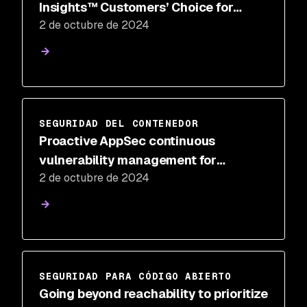
Insights™ Customers’ Choice for
2 de octubre de 2024
Application Security Testing for the
3rd consecutive year
SEGURIDAD DEL CONTENEDOR
Proactive AppSec continuous
vulnerability management for
2 de octubre de 2024
developers and security teams
SEGURIDAD PARA CÓDIGO ABIERTO
Going beyond reachability to prioritize