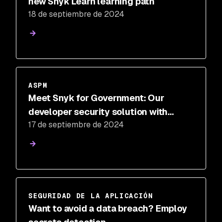
new Snyk Learn learning path
18 de septiembre de 2024
ASPM
Meet Snyk for Government: Our
developer security solution with
17 de septiembre de 2024
FedRAMP ATO
SEGURIDAD DE LA APLICACIÓN
Want to avoid a data breach? Employ