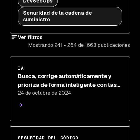
DevSecOps
Seguridad de la cadena de
suministro
Ver filtros
Mostrando 241 - 264 de 1663 publicaciones
IA
Busca, corrige automáticamente y
prioriza de forma inteligente con las
24 de octubre de 2024
herramientas de seguridad de código
de Snyk impulsadas por IA
SEGURIDAD DEL CÓDIGO