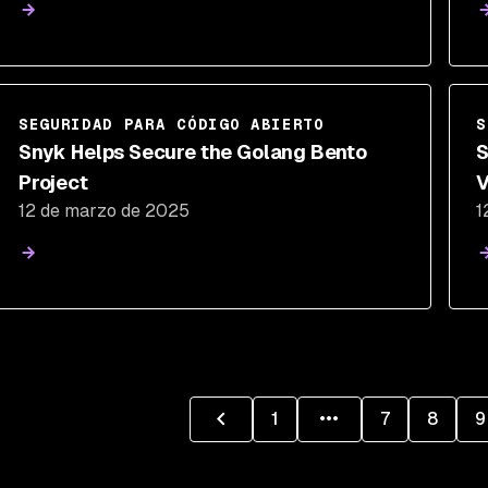
SEGURIDAD PARA CÓDIGO ABIERTO
S
Snyk Helps Secure the Golang Bento
S
Project
V
12 de marzo de 2025
1
S
1
7
8
9