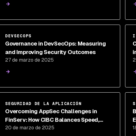
DEVSECOPS
I
Governance in DevSecOps: Measuring
C
and Improving Security Outcomes
i
27 de marzo de 2025
2
SEGURIDAD DE LA APLICACIÓN
S
Overcoming AppSec Challenges in
B
FinServ: How CIBC Balances Speed,
E
20 de marzo de 2025
1
Security, and Compliance
R