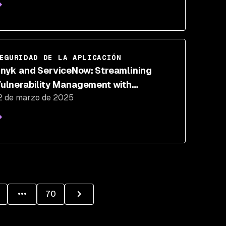
EGURIDAD DE LA APLICACIÓN
nyk and ServiceNow: Streamlining
ulnerability Management with
2 de marzo de 2025
erviceNow VR Assignment Rules
70