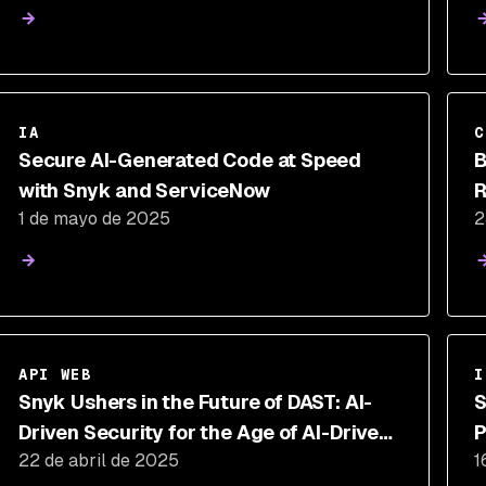
IA
C
Secure AI-Generated Code at Speed
B
with Snyk and ServiceNow
R
1 de mayo de 2025
2
C
API WEB
I
Snyk Ushers in the Future of DAST: AI-
S
Driven Security for the Age of AI-Driven
P
22 de abril de 2025
1
Development