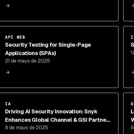
API WEB
I
Security Testing for Single-Page
S
1
Applications (SPAs)
21 de mayo de 2025
IA
S
Driving AI Security Innovation: Snyk
L
Enhances Global Channel & GSI Partner
W
8 de mayo de 2025
5
Program