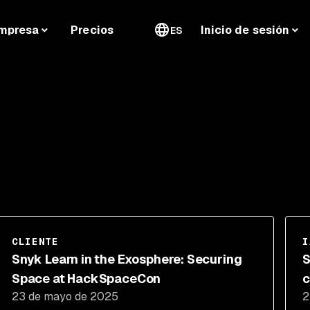
mpresa
Precios
Inicio de sesión
ES
CLIENTE
I
Snyk Learn in the Exosphere: Securing
S
Space at HackSpaceCon
c
23 de mayo de 2025
2
c