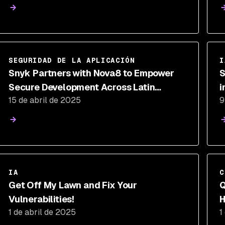
SEGURIDAD DE LA APLICACIÓN
I
Snyk Partners with Nova8 to Empower
S
Secure Development Across Latin
i
15 de abril de 2025
9
America
IA
C
Get Off My Lawn and Fix Your
Q
Vulnerabilities!
H
1 de abril de 2025
1
Q