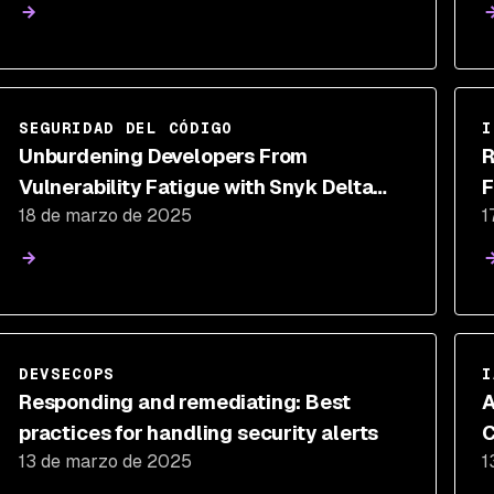
SEGURIDAD DEL CÓDIGO
I
Unburdening Developers From
R
Vulnerability Fatigue with Snyk Delta
F
18 de marzo de 2025
1
Findings
DEVSECOPS
I
Responding and remediating: Best
A
practices for handling security alerts
C
13 de marzo de 2025
1