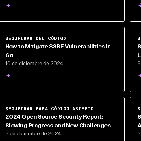
SEGURIDAD DEL CÓDIGO
S
How to Mitigate SSRF Vulnerabilities in
S
Go
L
10 de diciembre de 2024
9
L
SEGURIDAD PARA CÓDIGO ABIERTO
S
2024 Open Source Security Report:
S
Slowing Progress and New Challenges
3 de diciembre de 2024
3
for DevSecOps