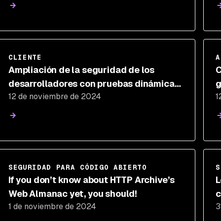
s
CLIENTE
A
Ampliación de la seguridad de los
C
desarrolladores con pruebas dinámicas
g
12 de noviembre de 2024
1
orientadas a los desarrolladores
SEGURIDAD PARA CÓDIGO ABIERTO
S
If you don’t know about HTTP Archive’s
L
Web Almanac yet, you should!
c
1 de noviembre de 2024
3