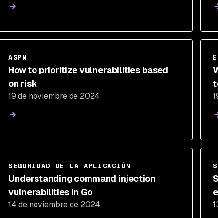
ASPM
E
How to prioritize vulnerabilities based
W
on risk
t
19 de noviembre de 2024
1
SEGURIDAD DE LA APLICACIÓN
S
Understanding command injection
S
vulnerabilities in Go
e
14 de noviembre de 2024
1
S