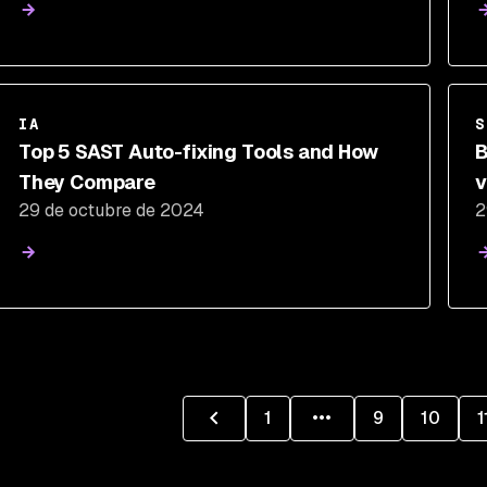
IA
S
Top 5 SAST Auto-fixing Tools and How
B
They Compare
v
29 de octubre de 2024
2
1
9
10
1