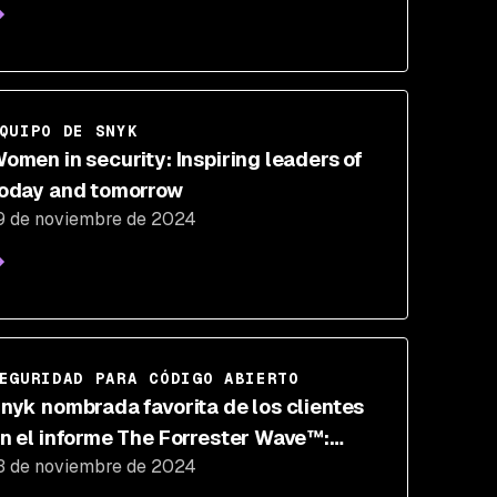
QUIPO DE SNYK
omen in security: Inspiring leaders of
oday and tomorrow
9 de noviembre de 2024
EGURIDAD PARA CÓDIGO ABIERTO
nyk nombrada favorita de los clientes
n el informe The Forrester Wave™:
3 de noviembre de 2024
oftware de análisis de composición de