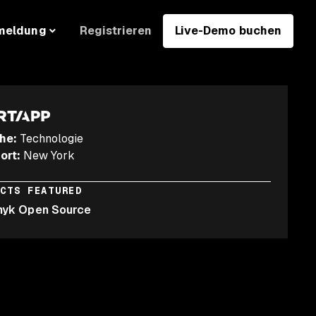
Registrieren
Live-Demo buchen
meldung
he
:
Technologie
ort
:
New York
UCTS FEATURED
nyk Open Source