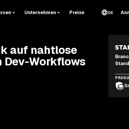
urcen
Unternehmen
Preise
An
DE
k auf nahtlose
Branc
in Dev-Workflows
Stand
PROD
S