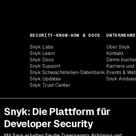
SECURITY-KNOW-HOW & DOCS
UNTERNEHME
Snyk Labs
Über Snyk
Snyk Learn
Kontakt
Snyk Docs
Demo buche
Snyk Support
Karriere und 
Snyk Schwachstellen-Datenbank
Events & Web
Snyk Updates
Snyk Ambas
Snyk Trust Center
Snyk: Die Plattform für
Developer Security
Mit Snyk erhalten Sie die Transparenz, Präzision und