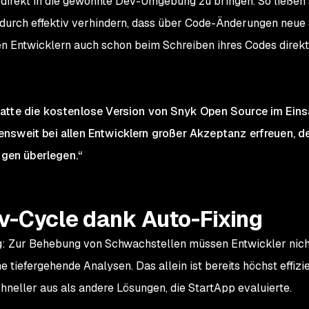
 direkt in die gewohnte Dev-Umgebung zu bringen. So ließen 
urch effektiv verhindern, dass über Code-Änderungen neue 
n Entwicklern auch schon beim Schreiben ihres Codes direkt
atte die kostenlose Version von Snyk Open Source im Eins
nsweit bei allen Entwicklern großer Akzeptanz erfreuen, d
ngen überlegen.“
-Cycle dank Auto-Fixing
g: Zur Behebung von Schwachstellen müssen Entwickler nich
 tiefergehende Analysen. Das allein ist bereits höchst effiz
hneller aus als andere Lösungen, die StartApp evaluierte.