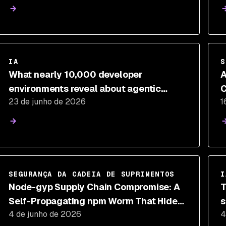
IA
S
What nearly 10,000 developer
A
environments reveal about agentic
C
23 de junho de 2026
1
development risk
P
SEGURANÇA DA CADEIA DE SUPRIMENTOS
I
Node-gyp Supply Chain Compromise: A
T
Self-Propagating npm Worm That Hides
s
4 de junho de 2026
4
in binding.gyp