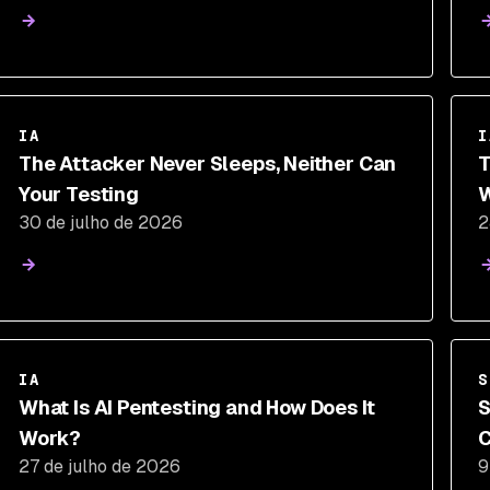
IA
I
The Attacker Never Sleeps, Neither Can
T
Your Testing
W
30 de julho de 2026
2
P
IA
S
What Is AI Pentesting and How Does It
S
Work?
C
27 de julho de 2026
9