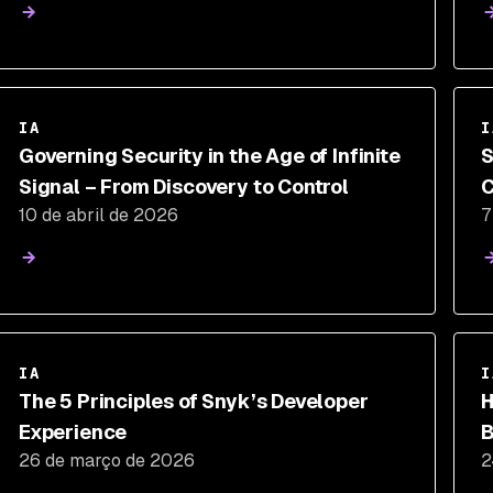
IA
I
Governing Security in the Age of Infinite
S
Signal – From Discovery to Control
C
10 de abril de 2026
7
IA
I
The 5 Principles of Snyk’s Developer
H
Experience
B
26 de março de 2026
2