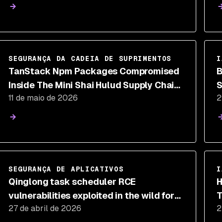
SEGURANÇA DA CADEIA DE SUPRIMENTOS
I
TanStack Npm Packages Compromised
B
Inside The Mini Shai Hulud Supply Chain
S
11 de maio de 2026
2
Attack
R
SEGURANÇA DE APLICATIVOS
I
Qinglong task scheduler RCE
H
vulnerabilities exploited in the wild for
T
27 de abril de 2026
2
cryptomining