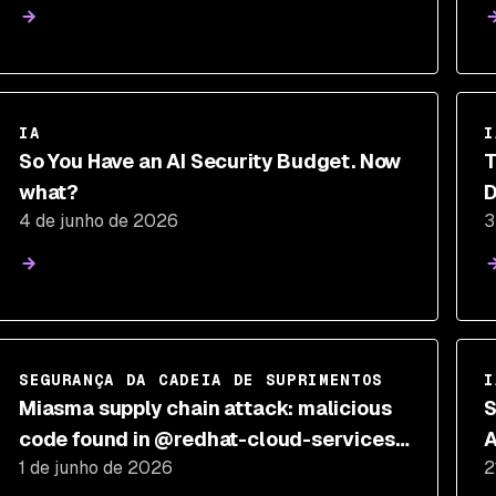
IA
I
So You Have an AI Security Budget. Now
T
what?
D
4 de junho de 2026
3
SEGURANÇA DA CADEIA DE SUPRIMENTOS
I
Miasma supply chain attack: malicious
S
code found in @redhat-cloud-services
A
1 de junho de 2026
2
npm packages
F