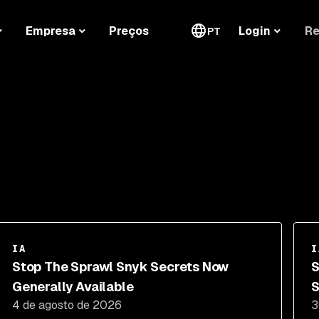
Re
Empresa
Preços
Login
PT
IA
I
Stop The Sprawl Snyk Secrets Now
S
Generally Available
S
4 de agosto de 2026
3
C