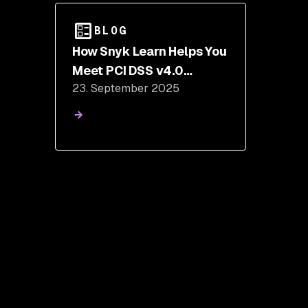
BLOG
How Snyk Learn Helps You
Meet PCI DSS v4.0
23. September 2025
Developer Training
Requirements