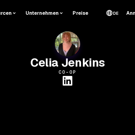
urcen
Unternehmen
Preise
An
DE
Celia Jenkins
CO-OP