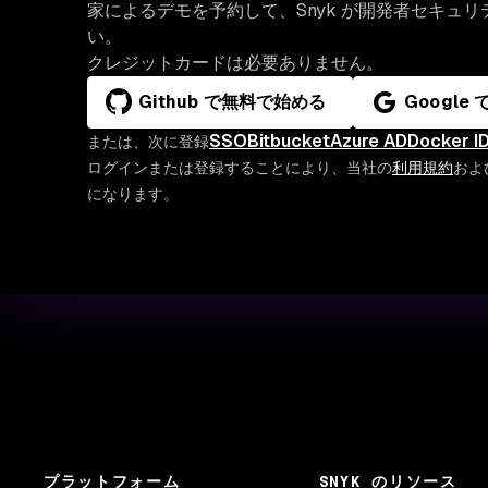
家によるデモを予約して、Snyk が開発者セキュ
い。
クレジットカードは必要ありません。
Github で無料で始める
Google
SSO
Bitbucket
Azure AD
Docker I
または、次に登録
ログインまたは登録することにより、当社の
利用規約
およ
になります。
プラットフォーム
SNYK のリソース