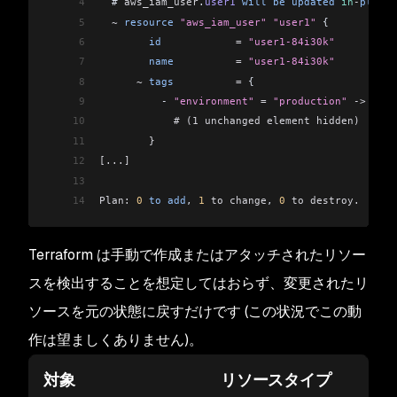
4
  # 
aws_iam_user
.
user1
 will
 be
 updated
 in
-
place
5
  ~
 resource
 "aws_iam_user"
 "user1"
 {
6
        id
            =
 "user1-84i30k"
7
        name
          =
 "user1-84i30k"
8
      ~
 tags
          =
 {
9
          - 
"environment"
 = 
"production"
 -> null
10
            # (1 unchanged element hidden)
11
        }
12
[...]
13
14
Plan:
 0
 to
 add
, 
1
 to change
, 
0
 to destroy.
Terraform は手動で作成またはアタッチされたリソー
スを検出することを想定してはおらず、変更されたリ
ソースを元の状態に戻すだけです (この状況でこの動
作は望ましくありません)。
対象
リソースタイプ