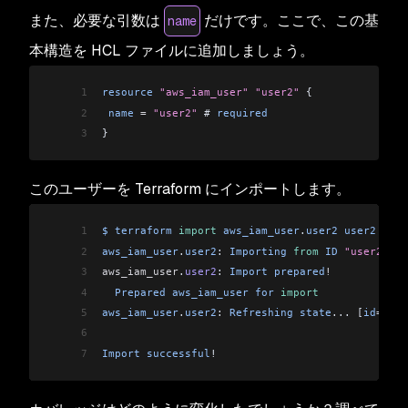
また、必要な引数は
だけです。ここで、この基
name
本構造を HCL ファイルに追加しましょう。
1
resource
 "aws_iam_user"
 "user2"
 {
2
 name
 =
 "user2"
 # 
required
3
}
このユーザーを Terraform にインポートします。
1
$
 terraform
 import
 aws_iam_user
.
user2
 user2
2
aws_iam_user
.
user2
: 
Importing
 from
 ID
 "user2"
...
3
aws_iam_user
.
user2
: 
Import
 prepared
!
4
  Prepared
 aws_iam_user
 for
 import
5
aws_iam_user
.
user2
: 
Refreshing
 state
... [
id
=
user
6
7
Import
 successful
!