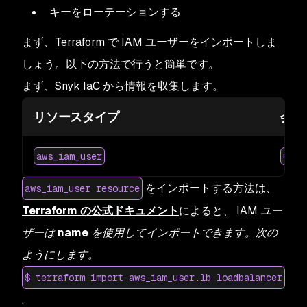
キーをローテーションする
まず、Terraform で IAM ユーザーをインポートしま
しょう。以下の方法で行うと簡単です。
まず、Snyk IaC から情報を収集します。
リソースタイプ
会社
aws_iam_user
user
をインポートする方法は、
aws_iam_user resource
Terraform の公式ドキュメント
によると、
IAM ユー
ザーは
name
を使用してインポートできます。次の
ようにします。
$ terraform import aws_iam_user.lb loadbalancer
.