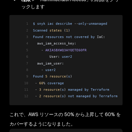
ックします
1
$
 snyk
 iac
 describe
 --
only
-
unmanaged
2
Scanned
 states
 (
1
)
3
Found
 resources
 not
 covered
 by
 IaC:
4
  aws_iam_access_key:
5
    -
 AKIASBXWQ3AYQETE6OFR
6
        User: 
user2
7
  aws_iam_user:
8
    -
 user2
9
Found
 5
 resource
(
s
)
10
 -
 60
%
 coverage
11
 -
 3
 resource
(
s
) 
managed
 by
 Terraform
12
 -
 2
 resource
(
s
) 
not
 managed
 by
 Terraform
これで、AWS リソースの 50% から上昇して 60% を
カバーするようになりました。