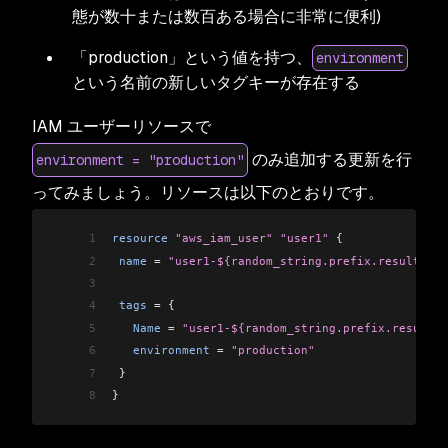
態が数十または数百ある場合に非常に便利)
「production」という値を持つ、
environment
という名前の新しいタグキーが存在する
IAM ユーザーリソースで
のみ追加する更新を行
environment = "production"
ってみましょう。リソースは以下のとおりです。
1
resource
 "aws_iam_user"
 "user1"
 {
2
 name
 =
 "user1-${random_string.prefix.result}"
3
4
 tags
 =
 {
5
   Name
 =
 "user1-${random_string.prefix.result}"
6
   environment
 =
 "production"
7
 }
8
}