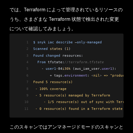
では、Terraform によって管理されているリソースの
うち、さまざまな Terraform 状態で検出された変更
について確認してみましょう。
1
$
 snyk
 iac
 describe
 –
only
-
managed
2
Scanned
 states
 (
1
)
3
Found
 changed
 resources:
4
  From
 tfstate:
//terraform.tfstate
5
    -
 user1
-
84
i30k
 (
aws_iam_user
.
user1
):
6
        +
 tags
.
environment
: 
<
nil
>
 => "production
7
Found 5 resource(s)
8
 - 100% coverage
9
 - 5 resource(s) managed by Terraform
10
     - 1/5 resource(s) out of sync with Terrafor
11
 - 0 resource(s) found in a Terraform state but 
このスキャンではアンマネージドモードのスキャンと