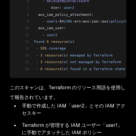
6
    -
 AKIASBXWQ3AYQETE6OFR
7
        User: 
user2
8
  aws_iam_policy_attachment:
9
    -
 user1
-
84
i30k
-
arn:aws:iam::aws:
policy
/
Admin
10
  aws_iam_user:
11
    -
 user2
12
Found
 6
 resource
(
s
)
13
 -
 50
%
 coverage
14
 -
 3
 resource
(
s
) 
managed
 by
 Terraform
15
 -
 3
 resource
(
s
) 
not
 managed
 by
 Terraform
16
 -
 0
 resource
(
s
) 
found
 in
 a
 Terraform
 state
 but
 
このスキャンは、Terraform のリソース用語を使用し
て報告されています。
手動で作成した IAM「user2」とその IAM アク
セスキー
Terraform が管理する IAM ユーザー「user1」
に手動でアタッチした IAM ポリシー