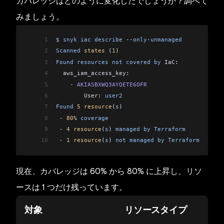
カバレッジはどのように変化したでしょうか？調べて
みましょう。
1
$
 snyk
 iac
 describe
 --
only
-
unmanaged
2
Scanned
 states
 (
1
)
3
Found
 resources
 not
 covered
 by
 IaC:
4
  aws_iam_access_key:
5
    -
 AKIASBXWQ3AYQETE6OFR
6
        User: 
user2
7
Found
 5
 resource
(
s
)
8
 -
 80
%
 coverage
9
 -
 4
 resource
(
s
) 
managed
 by
 Terraform
10
 -
 1
 resource
(
s
) 
not
 managed
 by
 Terraform
現在、カバレッジは 60% から 80% に上昇し、リソ
ースは 1 つだけ残っています。
対象
リソースタイプ