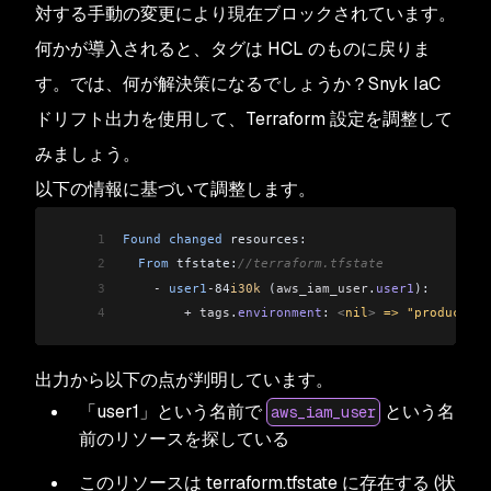
対する手動の変更により現在ブロックされています。
何かが導入されると、タグは HCL のものに戻りま
す。では、何が解決策になるでしょうか？Snyk IaC
ドリフト出力を使用して、Terraform 設定を調整して
みましょう。
以下の情報に基づいて調整します。
1
Found
 changed
 resources:
2
  From
 tfstate:
//terraform.tfstate
3
    -
 user1
-
84
i30k
 (
aws_iam_user
.
user1
):
4
        +
 tags
.
environment
: 
<
nil
>
 => "production
出力から以下の点が判明しています。
「user1」という名前で
という名
aws_iam_user
前のリソースを探している
このリソースは terraform.tfstate に存在する (状