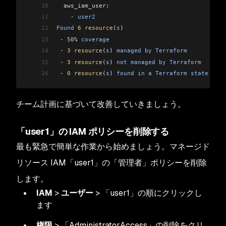
10
  aws_iam_user:
11
    -
 user2
12
Found
 6
 resource
(
s
)
13
 -
 50
%
 coverage
14
 -
 3
 resource
(
s
) 
managed
 by
 Terraform
15
 -
 3
 resource
(
s
) 
not
 managed
 by
 Terraform
16
 -
 0
 resource
(
s
) 
found
 in
 a
 Terraform
 state
 but
 
チーム計画に基づいて改善していきましょう。
「user1」の IAM ポリシーを削除する
最も緊急で簡単な作業から始めましょう。マネージド
リソース IAM「user1」の「管理者」ポリシーを削除
します。
IAM
>
ユーザー
> 「user1」の順にクリックし
ます
権限
> 「AdministratorAccess」の削除をクリ