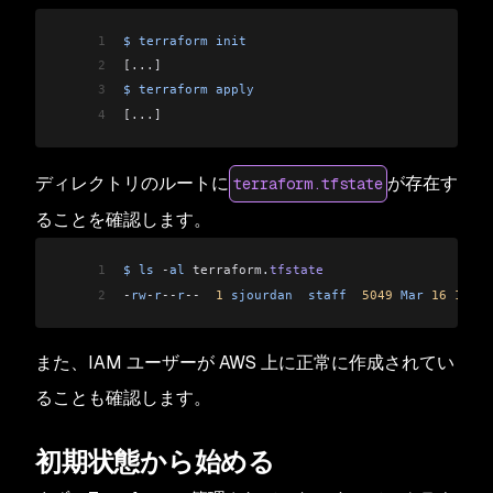
1
$
 terraform
 init
2
[...]
3
$
 terraform
 apply
4
[...]
ディレクトリのルートに
が存在す
terraform.tfstate
ることを確認します。
1
$
 ls
 -
al
 terraform
.
tfstate
2
-
rw
-
r
--
r
--
  1
 sjourdan
  staff
  5049
 Mar
 16
 18
:
31
また、IAM ユーザーが AWS 上に正常に作成されてい
ることも確認します。
初期状態から始める