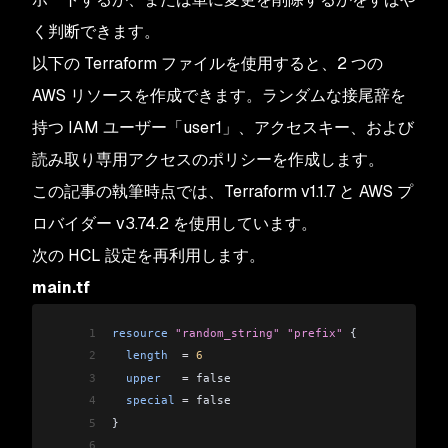
く判断できます。
以下の Terraform ファイルを使用すると、2 つの
AWS リソースを作成できます。ランダムな接尾辞を
持つ IAM ユーザー「user1」、アクセスキー、および
読み取り専用アクセスのポリシーを作成します。
この記事の執筆時点では、Terraform v1.1.7 と AWS プ
ロバイダー v3.74.2 を使用しています。
次の HCL 設定を再利用します。
main.tf
1
resource
 "random_string"
 "prefix"
 {
2
  length
  =
 6
3
  upper
   =
 false
4
  special
 =
 false
5
}
6