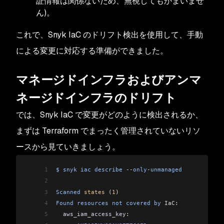
証情報は関係ないため、無視してもかまいませ
ん)。
これで、Snyk IaC のドリフト検出を使用して、手動
による変更に対応する準備ができました。
マネージドインフラおよびアンマ
ネージドインフラのドリフト
では、Snyk IaC で変更がどのように検出されるか、
まずは Terraform でまったく管理されていないリソ
ースから見ていきましょう。
1
$
 snyk
 iac
 describe
 --
only
-
unmanaged
2
3
Scanned
 states
 (
1
)
4
Found
 resources
 not
 covered
 by
 IaC:
5
  aws_iam_access_key: