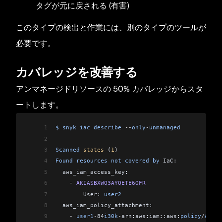
タグが元に戻される (有害)
このタイプの検出と作業には、別のタイプのツールが
必要です。
カバレッジを改善する
アンマネージドリソースの 50% カバレッジからスタ
ートします。
1
$
 snyk
 iac
 describe
 --
only
-
unmanaged
2
3
Scanned
 states
 (
1
)
4
Found
 resources
 not
 covered
 by
 IaC:
5
  aws_iam_access_key:
6
    -
 AKIASBXWQ3AYQETE6OFR
7
        User: 
user2
8
  aws_iam_policy_attachment:
9
    -
 user1
-
84
i30k
-
arn:aws:iam::aws:
policy
/
Admin