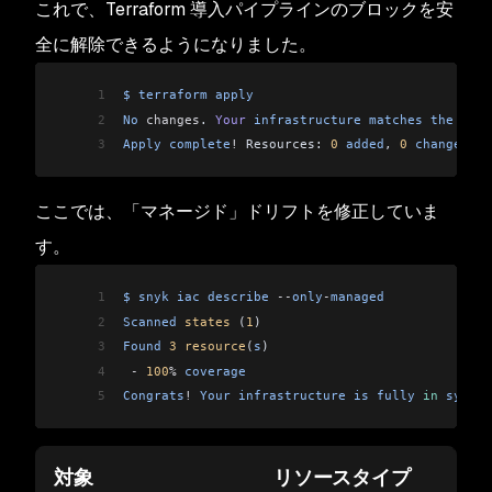
これで、Terraform 導入パイプラインのブロックを安
全に解除できるようになりました。
1
$
 terraform
 apply
2
No
 changes
. 
Your
 infrastructure
 matches
 the
 conf
3
Apply
 complete
!
 Resources: 
0
 added
, 
0
 changed
, 
0
ここでは、「マネージド」ドリフトを修正していま
す。
1
$
 snyk
 iac
 describe
 --
only
-
managed
2
Scanned
 states
 (
1
)
3
Found
 3
 resource
(
s
)
4
 -
 100
%
 coverage
5
Congrats
!
 Your
 infrastructure
 is
 fully
 in
 sync
.
対象
リソースタイプ