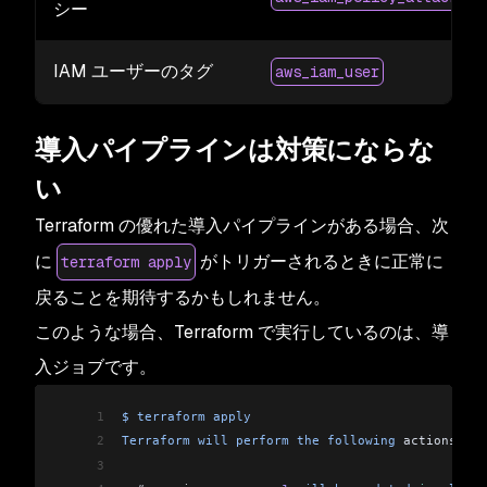
シー
IAM ユーザーのタグ
aws_iam_user
導入パイプラインは対策にならな
い
Terraform の優れた導入パイプラインがある場合、次
に
がトリガーされるときに正常に
terraform apply
戻ることを期待するかもしれません。
このような場合、Terraform で実行しているのは、導
入ジョブです。
1
$
 terraform
 apply
2
Terraform
 will
 perform
 the
 following
 actions:
3