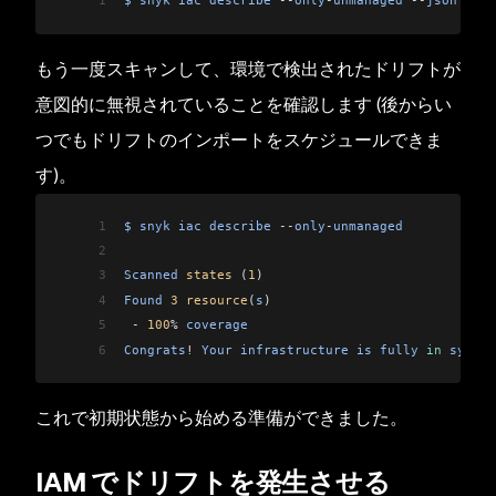
1
$
 snyk
 iac
 describe
 --
only
-
unmanaged
 --
json
  |
 s
もう一度スキャンして、環境で検出されたドリフトが
意図的に無視されていることを確認します (後からい
つでもドリフトのインポートをスケジュールできま
す)。
1
$
 snyk
 iac
 describe
 --
only
-
unmanaged
2
3
Scanned
 states
 (
1
)
4
Found
 3
 resource
(
s
)
5
 -
 100
%
 coverage
6
Congrats
!
 Your
 infrastructure
 is
 fully
 in
 sync
.
これで初期状態から始める準備ができました。
IAM でドリフトを発生させる