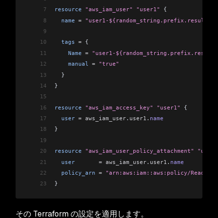
7
resource
 "aws_iam_user"
 "user1"
 {
8
  name
 =
 "user1-${random_string.prefix.result}"
9
10
  tags
 =
 {
11
    Name
 =
 "user1-${random_string.prefix.result}
12
    manual
 =
 "true"
13
  }
14
}
15
16
resource
 "aws_iam_access_key"
 "user1"
 {
17
  user
 =
 aws_iam_user
.
user1
.
name
18
}
19
20
resource
 "aws_iam_user_policy_attachment"
 "user1
21
  user
       =
 aws_iam_user
.
user1
.
name
22
  policy_arn
 =
 "arn:aws:iam::aws:policy/ReadOnly
23
}
その Terraform の設定を適用します。