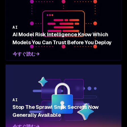
AI
AI Model Risk Intelligence Know Which
Models You Can Trust Before You Deploy
今すぐ読む
AI
Stop The Sprawl Snyk Secrets Now
Generally Available
今すぐ読む