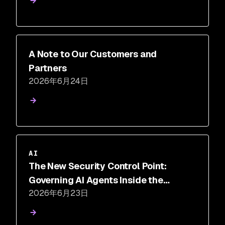
A Note to Our Customers and
Partners
2026年6月24日
AI
The New Security Control Point:
Governing AI Agents Inside the
2026年6月23日
Execution Loop