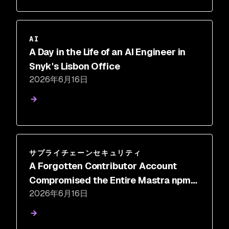
AI
A Day in the Life of an AI Engineer in
Snyk's Lisbon Office
2026年6月16日
サプライチェーンセキュリティ
A Forgotten Contributor Account
Compromised the Entire Mastra npm
2026年6月16日
Package Scope