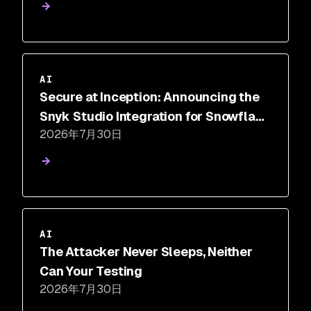
Testing
AI
Secure at Inception: Announcing the
Snyk Studio Integration for Snowflake
2026年7月30日
Cortex Code
AI
The Attacker Never Sleeps, Neither
Can Your Testing
2026年7月30日