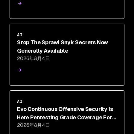
AI
Stop The Sprawl Snyk Secrets Now
Generally Available
2026年8月4日
AI
Evo Continuous Offensive Security Is
Here Pentesting Grade Coverage For
2026年8月4日
The 350 Days A Year You Aren't