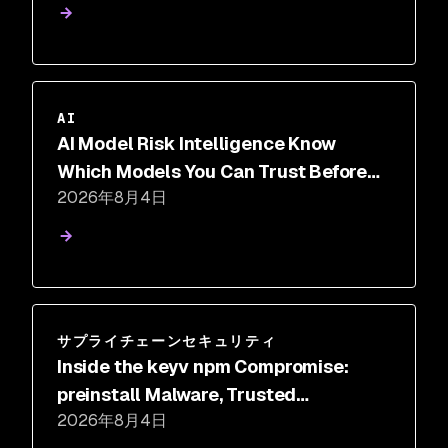
AI
AI Model Risk Intelligence Know
Which Models You Can Trust Before
2026年8月4日
You Deploy
サプライチェーンセキュリティ
Inside the keyv npm Compromise:
preinstall Malware, Trusted
2026年8月4日
Provenance, and IDE Hooks