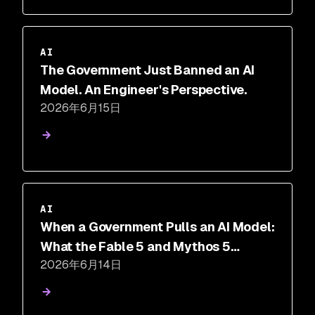
AI
The Government Just Banned an AI
Model. An Engineer's Perspective.
2026年6月15日
動画
AI
When a Government Pulls an AI Model:
What the Fable 5 and Mythos 5
2026年6月14日
Suspension Means for Security Teams