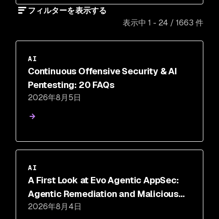
フィルターを表示する
表示中 1 - 24 / 1663 件
AI
Continuous Offensive Security & AI
Pentesting: 20 FAQs
2026年8月5日
AI
A First Look at Evo Agentic AppSec:
Agentic Remediation and Malicious
2026年8月4日
Code Defense