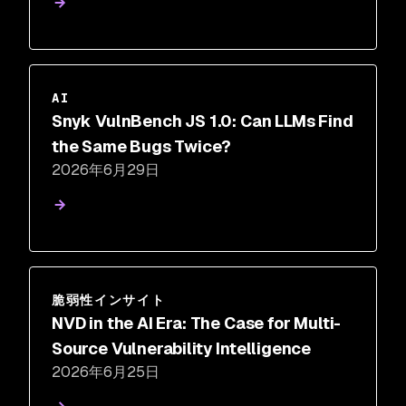
AI
Snyk VulnBench JS 1.0: Can LLMs Find
the Same Bugs Twice?
2026年6月29日
脆弱性インサイト
NVD in the AI Era: The Case for Multi-
Source Vulnerability Intelligence
2026年6月25日