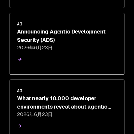
AI
Announcing Agentic Development
Security (ADS)
2026年6月23日
AI
What nearly 10,000 developer
environments reveal about agentic
2026年6月23日
development risk