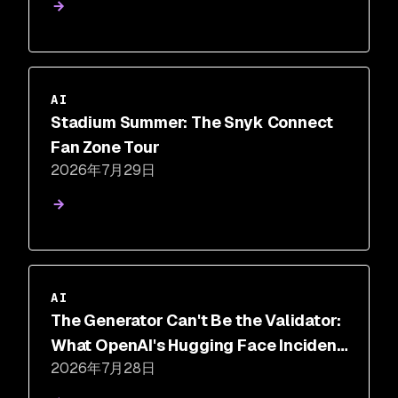
AI
Stadium Summer: The Snyk Connect
Fan Zone Tour
2026年7月29日
AI
The Generator Can't Be the Validator:
What OpenAI's Hugging Face Incident
2026年7月28日
Proves About AI Security