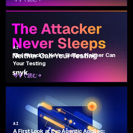
AI
The Attacker Never Sleeps, Neither Can
Your Testing
今すぐ読む
AI
A First Look at Evo Agentic AppSec: