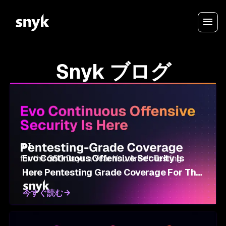
Snyk ブログ
AI
Evo Continuous Offensive Security Is
Here Pentesting Grade Coverage For The
350 Days A Year You Aren't Testing
今すぐ読む