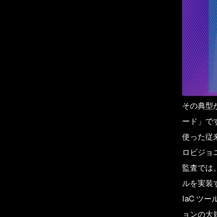
その典型が、
ード」で
使った従
ロビジョ
監査では
ルを実装
IaC 
ョンの大