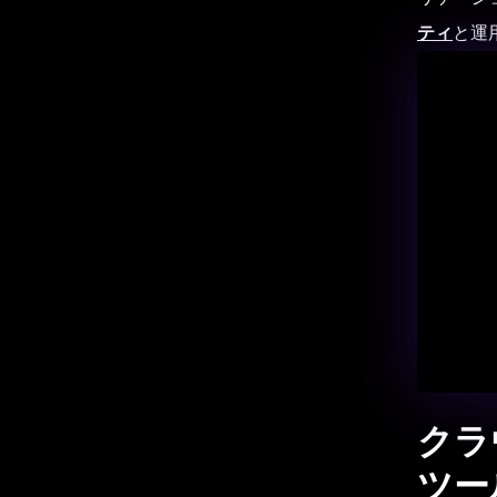
ティ
と運
クラ
ツー