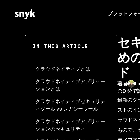
プラットフォ
セ
IN THIS ARTICLE
め
ド
クラウドネイティブとは
クラウドネイティブアプリケー
著者
Li
ションとは
0
分で
最新のク
クラウドネイティブセキュリテ
ィツール vs レガシーツール
ストのイ
ラウドネ
クラウドネイティブアプリケー
ションのセキュリティ
もので、
ティブア