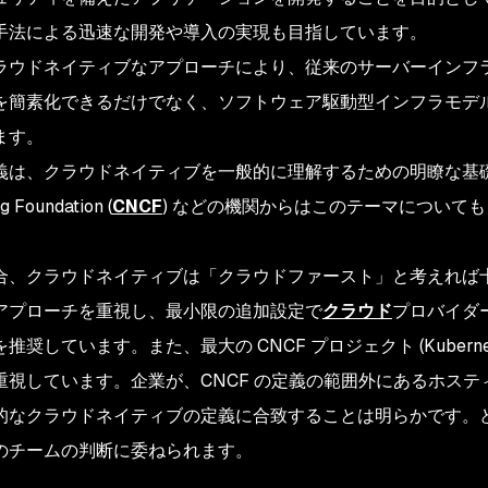
手法による迅速な開発や導入の実現も目指しています。
ラウドネイティブなアプローチにより、従来のサーバーインフ
を簡素化できるだけでなく、ソフトウェア駆動型インフラモデ
ます。
は、クラウドネイティブを一般的に理解するための明瞭な基礎となり
 Foundation (
CNCF
) などの機関からはこのテーマについて
合、クラウドネイティブは「クラウドファースト」と考えれば十
アプローチを重視し、最小限の追加設定で
クラウド
プロバイダ
推奨しています。また、最大の CNCF プロジェクト (Kubern
重視しています。企業が、CNCF の定義の範囲外にあるホス
的なクラウドネイティブの定義に合致することは明らかです。
のチームの判断に委ねられます。