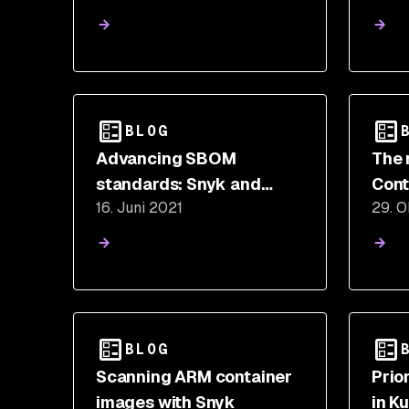
BLOG
Advancing SBOM
The 
standards: Snyk and
Cont
16. Juni 2021
29. 
SPDX
BLOG
Scanning ARM container
Prior
images with Snyk
in K