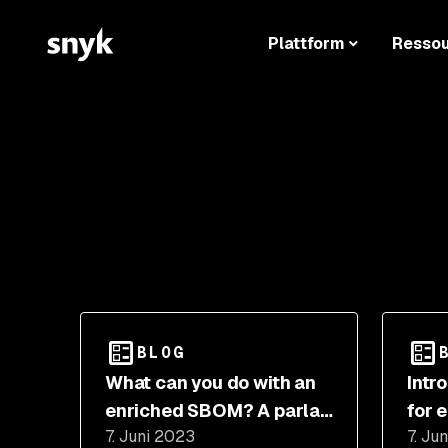
Plattform
Resso
BLOG
What can you do with an
Intr
enriched SBOM? A parlay
for 
7. Juni 2023
7. Ju
quickstart guide