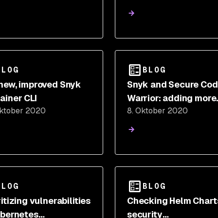
September 1, 2022 (o
than v1.996.0)
BLOG
BLOG
new, improved Snyk
Snyk and Secure Co
ainer CLI
Warrior: adding more
Oktober 2020
8. Oktober 2020
context to GitHub co
scanning alerts
BLOG
BLOG
itizing vulnerabilities
Checking Helm Charts
ubernetes
security