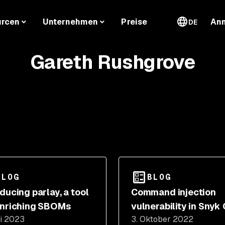
urcen
Unternehmen
Preise
An
DE
Gareth Rushgrove
BLOG
BLOG
oducing parlay, a tool
Command injection
enriching SBOMs
vulnerability in Snyk 
ni 2023
3. Oktober 2022
released prior to