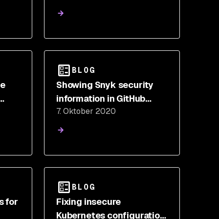
lder
BLOG
de
Showing Snyk security
information in GitHub
7. Oktober 2020
de
code scanning
BLOG
 for
Fixing insecure
Kubernetes configuration