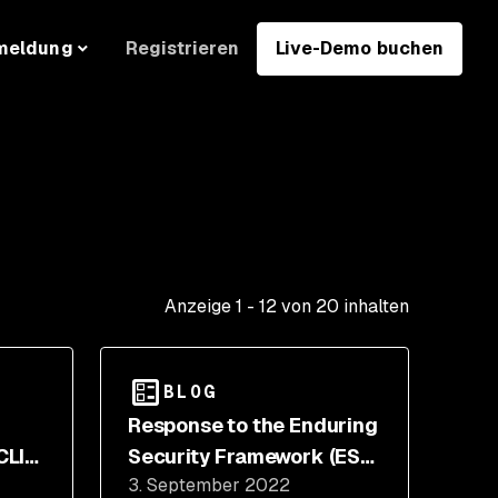
Registrieren
Live-Demo buchen
meldung
Anzeige
1
-
12
von
20
inhalten
BLOG
Response to the Enduring
CLI
Security Framework (ESF)
3. September 2022
Guide for Developers