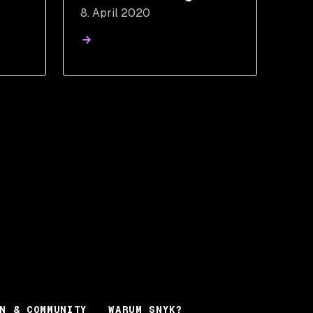
8. April 2020
at the source
N & COMMUNITY
WARUM SNYK?