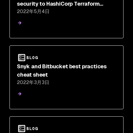
security to HashiCorp Terraform
2022年5月4日
Cloud
BLOG
Snyk and Bitbucket best practices
cheat sheet
2022年3月3日
BLOG