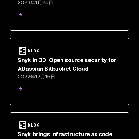
2023年1月24日
ServiceNow を強化
BLOG
Snyk in 30: Open source security for
Atlassian Bitbucket Cloud
2022年12月15日
BLOG
Snyk brings infrastructure as code