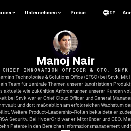
urcen
Unternehmen
Preise
An
DE
Manoj Nair
CHIEF INNOVATION OFFICER & CTO, SNYK
erging Technologies & Solutions Office (ETSO) bei Snyk. Mit
sein Team für zentrale Themen unserer langfristigen Produkt
ss aktuelle wie zukünftige Anforderungen unserer Kunden vol
keit bei Snyk war er Chief Cloud Officer und General Manage
ommvault und dort maßgeblich am erfolgreichen Wachstum de
iligt. Weitere Product-Leadership-Rollen bekleidete er zud
 RSA Security. Bei HyperGrid war er Mitgründer und CEO. Ma
zehn Patente in den Bereichen Informationsmanagement und S