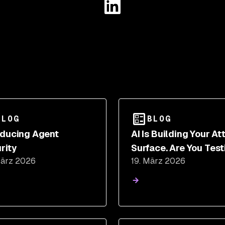
BLOG
BLOG
oducing Agent
AI Is Building Your A
rity
Surface. Are You Test
März 2026
19. März 2026
It?