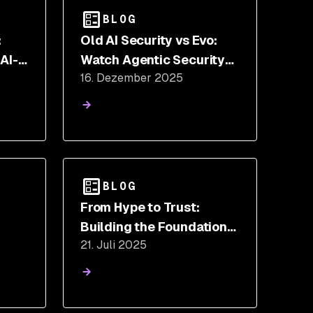
BLOG
:
Old AI Security vs Evo:
AI-
Watch Agentic Security
16. Dezember 2025
sor
Replace Weeks of Manual
Work
BLOG
:
From Hype to Trust:
Building the Foundations
21. Juli 2025
f
of Secure AI Development