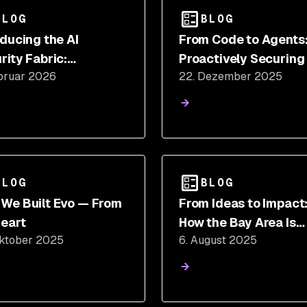
BLOG
BLOG
oducing the AI
From Code to Agents
rity Fabric:
Proactively Securing 
bruar 2026
22. Dezember 2025
wering Software
Native Apps with Cur
ers in the Era of AI
and Snyk
BLOG
BLOG
We Built Evo — From
From Ideas to Impact
eart
How the Bay Area Is
Oktober 2025
6. August 2025
Shaping the Future o
Secure AI