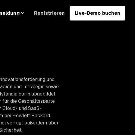
Registrieren
Live-Demo buchen
meldung
 Innovationsförderung und
vision und -strategie sowie
lständig darin abgebildet
r für die Geschäftssparte
r Cloud- und SaaS-
em bei Hewlett Packard
noj verfügt außerdem über
icherheit.