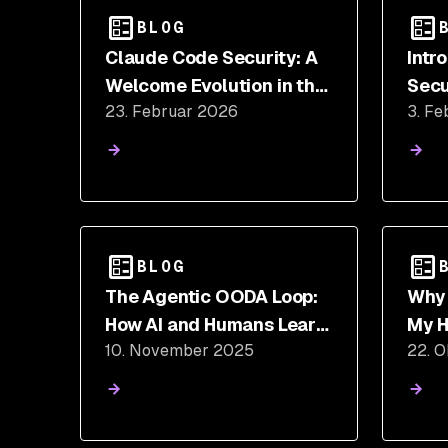
BLOG
Claude Code Security: A
Intr
Welcome Evolution in the
Secu
23. Februar 2026
3. Fe
Remediation Loop
Empo
Build
BLOG
The Agentic OODA Loop:
Why 
How AI and Humans Learn
My H
10. November 2025
22. 
to Defend Together