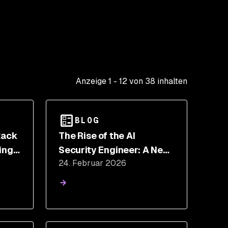
Anzeige
1
-
12
von
38
inhalten
BLOG
ttack
The Rise of the AI
ing
Security Engineer: A New
24. Februar 2026
Discipline for an AI-Native
World