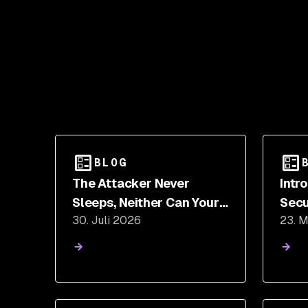
BLOG
The Attacker Never
Intr
Sleeps, Neither Can Your
Secu
30. Juli 2026
23. 
Testing