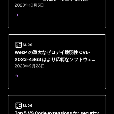
2023年10月5日
BLOG
WebP の重大なゼロデイ脆弱性 CVE-
2023-4863 はより広範なソフトウェ
2023年9月28日
ア・エコシステムに影響
BLOG
Top 5 VS Code extensions for security