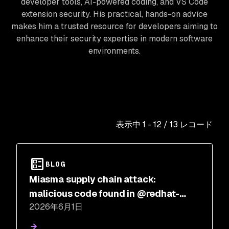
developer tools, AI-powered coding, and VS Code
extension security. His practical, hands-on advice
makes him a trusted resource for developers aiming to
enhance their security expertise in modern software
environments.
表示中
1
-
12
/
13
レコード
BLOG
Miasma supply chain attack:
malicious code found in @redhat-
2026年6月1日
cloud-services npm packages