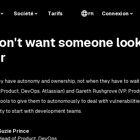
Société
Tarifs
Connexion
FR
on't want someone look
r
ey have autonomy and ownership, not when they have to wait
f Product, DevOps, Atlassian) and Gareth Rushgrove (VP, Prod
ols to give them to autonomously to deal with vulnerabilities
ity to start with development teams.
Suzie Prince
Head of Product, DevOps
,