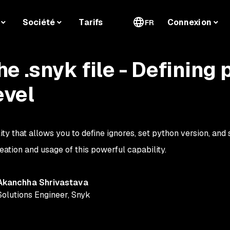
Société
Tarifs
Connexion
FR
e .snyk file - Defining 
evel
lity that allows you to define ignores, set python version, an
eation and usage of this powerful capability.
Akanchha Shrivastava
Solutions Engineer
,
Snyk