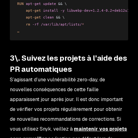
RUN
 apt-get
 update
 && 
\
    apt-get
 install
 -y
 libwebp-dev=1.2.4-0.2+deb12u1
 && 
    apt-get
 clean
 && 
\
    rm
 -rf
 /var/lib/apt/lists/
*
…
3\. Suivez les projets à l’aide des
PR automatiques
S’agissant d’une vulnérabilité zero-day, de
nouvelles conséquences de cette faille
apparaissent jour après jour. Il est donc important
de vérifier vos projets régulièrement pour obtenir
de nouvelles recommandations de corrections. Si
vous utilisez Snyk, veillez à
maintenir vos projets