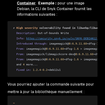
Container
.
Exemple :
pour une image
Debian, la CLI de Snyk Container fournit les
informations suivantes :
✗ 
High severity
 vulnerability found in libwebp/libwebpde
  Description:
 Out-of-bounds Write
  Info:
https://security.snyk.io/vuln/SNYK-DEBIAN12-LIBW
  Introduced through:
 imagemagick@
8
:
6.9
.
11.60
+dfsg-
1.6
, 
  From:
 imagemagick@
8
:
6.9
.
11.60
+dfsg-
1.6
 > imagemagick/i
  From:
 imagemagick/libmagickcore-dev@
8
:
6.9
.
11.60
+dfsg-
1
  From:
 imagemagick@
8
:
6.9
.
11.60
+dfsg-
1.6
 > imagemagick/i
  and 
4
 more...
  Fixed in:
 1.2
.
4
-
0.2
+deb12u1
Vous pourriez ajouter la commande suivante pour
mettre à jour la bibliothèque manuellement :
…