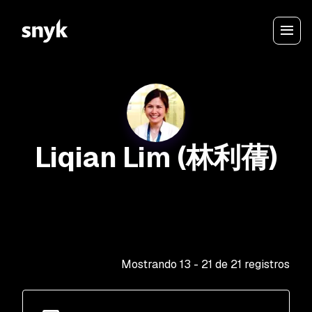
Liqian Lim (林利蒨)
Mostrando
13
-
21
de
21
registros