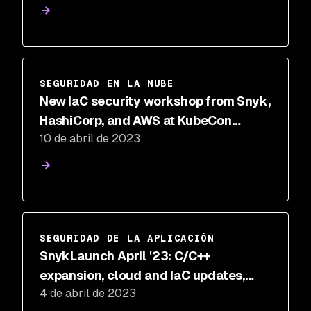
SEGURIDAD EN LA NUBE
New IaC security workshop from Snyk,
HashiCorp, and AWS at KubeCon
10 de abril de 2023
Europe 2023 and on-demand
SEGURIDAD DE LA APLICACIÓN
SnykLaunch April '23: C/C++
expansion, cloud and IaC updates,
4 de abril de 2023
custom container security, new