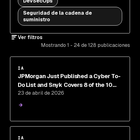
DevSecOps
Seguridad de la cadena de
suministro
Ver filtros
Mostrando 1 - 24 de 128 publicaciones
IA
JPMorgan Just Published a Cyber To-
Do List and Snyk Covers 8 of the 10
23 de abril de 2026
Items. How do you stack up?
IA