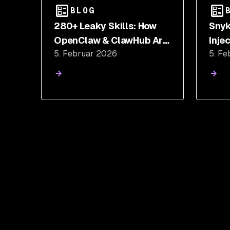
BLOG
280+ Leaky Skills: How
Snyk
OpenClaw & ClawHub Are
Inje
5. Februar 2026
5. Fe
Exposing API Keys and PII
Mali
Toxi
Agen
Com