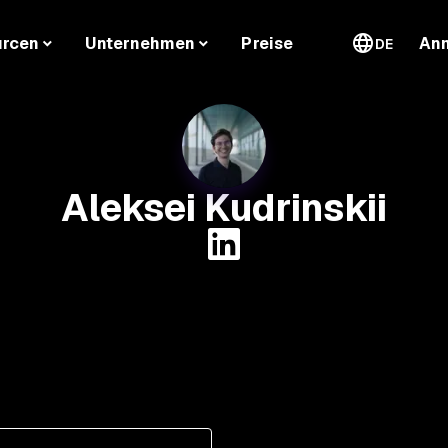
urcen
Unternehmen
Preise
An
DE
Aleksei Kudrinskii