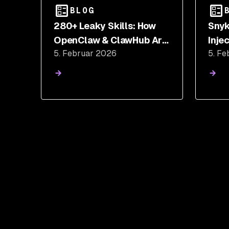
BLOG
280+ Leaky Skills: How
Snyk
OpenClaw & ClawHub Are
Inje
5. Februar 2026
5. Fe
Exposing API Keys and PII
Mali
Toxi
Agen
Com