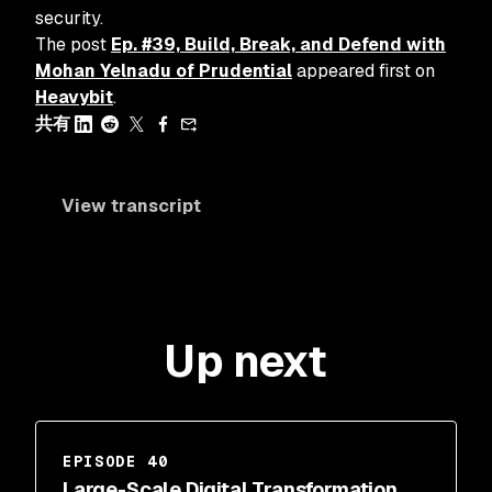
security.
The post
Ep. #39, Build, Break, and Defend with
Mohan Yelnadu of Prudential
appeared first on
Heavybit
.
共有
View transcript
Up next
EPISODE 40
Large-Scale Digital Transformation