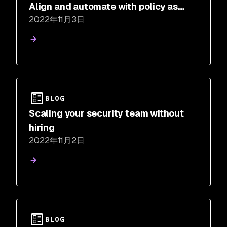
Align and automate with policy as
2022年11月3日
code
BLOG
Scaling your security team without
hiring
2022年11月2日
BLOG