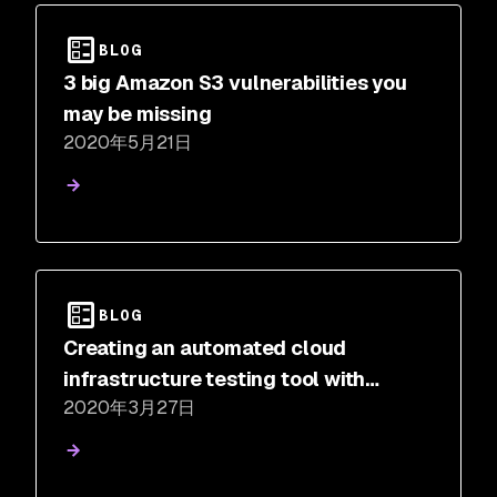
BLOG
3 big Amazon S3 vulnerabilities you
may be missing
2020年5月21日
BLOG
Creating an automated cloud
infrastructure testing tool with
2020年3月27日
Terraform and PyTest