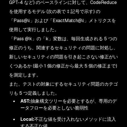
GPT-4 など) のベースラインに対して、CodeReduce
を使用するモデル (次の表で ‡ 記号で示す) の
「Pass@𝑘」および「ExactMatch@𝑘」メトリクスを
使用して実行しました。
「Pass
@k
」の「k」変数は、毎回生成される 5 つの
修正のうち、関連するセキュリティの問題に対処し、
新しいセキュリティの問題を引き起こさない修正がい
くつあるか (最小 1 個の修正から最大 5 個の修正まで)
を測定します。
また、テストの対象にするセキュリティ問題のカテゴ
リも 5 つ定義しました。
AST:
抽象構文ツリーを必要とするが、専用のデ
ータフローを必要としない脆弱性
Local:
不正な値を受け入れないメソッドに流入
する不正な値