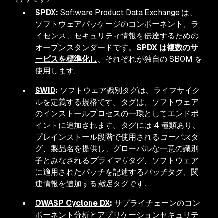
SPDX
:
Software Product Data Exchange は、
ソフトウェアパッケージのコンポーネント、ラ
イセンス、セキュリティ情報を伝達するための
オープンスタンダードです。
SPDX は複数のサ
ービスを標準化し
、それぞれが独自の SBOM を
使用します。
SWID
:
ソフトウェア識別タグは、ライフサイク
ルを定義する規格です。タグは、ソフトウェア
のインストールプロセスの一環としてエンドポ
イントに追加されます。タグには 4 種類あり、
プレインストール段階で使用される
コーパス
タ
グ、製品名を提供し、グローバルな一意の識別
子とみなされる
プライマリ
タグ、ソフトウェア
に適用されたパッチを記述する
パッチ
タグ、関
連情報を追加する
補足
タグです。
OWASP Cyclone DX
:
サプライチェーンのコン
ポーネント分析とアプリケーションセキュリテ