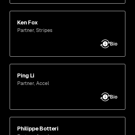
しました。VMware の前は、SAP および
Symantec で追加の取締役職を務めていまし
た。現在は Phillips の取締役会のメンバーで
ケン (Ken) は Stripes の創業者であり、当社の
Ken Fox
もあります。
コンシューマーおよびエンタープライズ企業
Partner
, Stripes
を担当する投資チームのパートナーです。ま
た、投資委員会の一員でもあります。Stripes
Bio
を設立する以前、ケンは SmartWool や
NetQuote をはじめとする、テクノロジーを活
用した企業やコンシューマー向け製品企業に
投資し、経営にも携わっていました。過去に
ピング (Ping) は、ビジネスソフトウェアアプ
Ping Li
は、 Internet Capital Group, Inc. のマネージン
リケーションとクラウドネイティブテクノロ
Partner
, Accel
グディレクター兼共同創業者を務め、ICG
ジープラットフォームに注力している Accel
Asia Ltd. の創業者兼会長でもありました。ICG
のパートナーです。過去には Cloudera
Bio
設立以前は、Safeguard Scientifics, Inc. の西
(NYSE)、Demisto (Palo Alto Networks が買
海岸事業担当ディレクターを務め、また A-10
収)、Heptio (VMware が買収)、Semmle
Capital の共同創業者でもありました。ペンシ
(Microsoft/GitHub が買収)、Sumo Logic
ルバニア州立大学で経済学の学士号を取得し
(NASDAQ) など、注目すべき多数の投資のイ
フィリップ (Philippe) は、クラウドアプリケ
Philippe Botteri
ています。
グジットを担当しています。