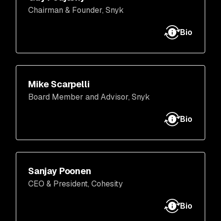
イティブの開発プラットフォームの先駆けで
Chairman & Founder
, Snyk
ある Tessl の創業者兼 CEO で、Snyk 取締役
会の会長を務めています。ガイは 2015 年に
Bio
Snyk を共同創設し、2019 年まで CEO として
Snyk を率いた後、2025 年前半まで取締役社
長を務めました。短期間の相談役を経たの
ち、ガイは 2026 年 3 月に Snyk の取締役会
マイク (Mike) は Snowflake の前 CFO です。
Mike Scarpelli
に参加し、現在の会長としての役割を果たし
Snowflake への入社以前は、ServiceNow で
Board Member and Advisor
, Snyk
ています。
CFO、Dell EMC でバックアップリカバリーシ
Snyk 入社前にはガイは Blaze を設立しまし
ステム部門の財務およびビジネスオペレーシ
Bio
た。Akamai に買収された Blaze でガイは
ョン担当上級副社長、Lexar Media の CFO を
CTO を務めました。現在はエンジェル投資家
歴任しています。現在は、Nutanix を含む複数
としても積極的に活動し、「AI Native Dev」
の企業の取締役を務めています。
ポッドキャストの共同ホストとしても知られ
サンジェイ (Sanjay) は Cohesity の CEO 兼代
Sanjay Poonen
ています。
表取締役です。Cohesity への入社以前は、
CEO & President
, Cohesity
VMware の COO を務め、Go-to-market 部門
全体の監督役として、同社の売上高を 60 億ド
Bio
ルから 120 億ドルまでに成長させるのに貢献