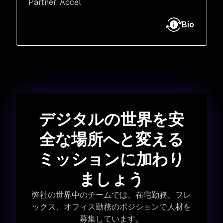
ーションおよびセキュリティに注力している
Partner
, Accel
Accel のパートナーです。Accel の投資を主導
しており、現在は DocuSign (NASDAQ)、
Bio
PeopleDoc (Ultimate Software が買収)、
UiPath (NYSE) などの企業の取締役会メンバー
を務めています。
デジタルの世界を安
全な場所へと変える
ミッションに加わり
ましょう
弊社の世界中のチームでは、在宅勤務、フレ
ックス、オフィス勤務のポジションで人材を
募集しています。