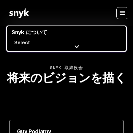
Snyk について
Select
SNYK 取締役会
将来のビジョンを描く
ガイ・ポジャーニー (Guy Podjarny) は、AI ネ
Guy Podjarny