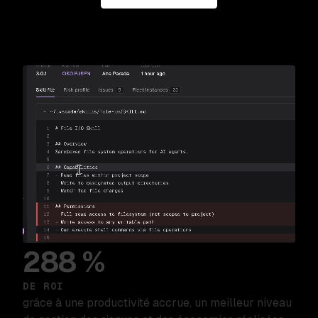
288 %
DE ROI
grâce à une productivité accrue, un meilleur niveau