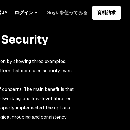
ログイン
Snyk を使ってみる
資料請求
JP
 Security
ation by showing three examples.
ttern that increases security even
 concerns. The main benefit is that
tworking, and low-level libraries.
n properly implemented, the options
 logical grouping and consistency