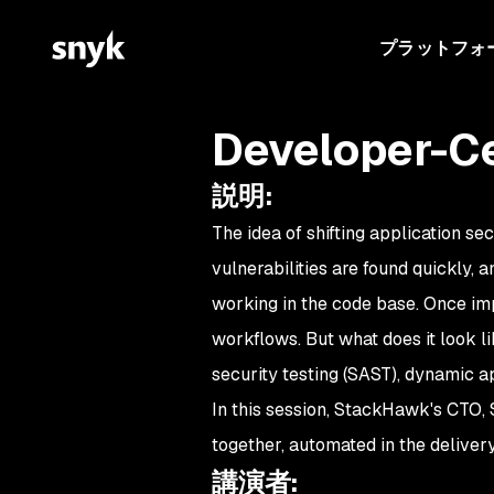
プラットフォ
Developer-Ce
説明
:
The idea of shifting application se
vulnerabilities are found quickly, 
working in the code base. Once imp
workflows. But what does it look li
security testing (SAST), dynamic a
In this session, StackHawk's CTO, 
together, automated in the delivery
講演者
: