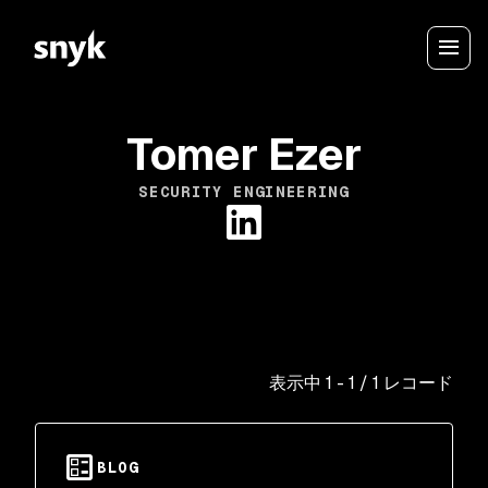
Tomer Ezer
SECURITY ENGINEERING
表示中
1
-
1
/
1
レコード
BLOG