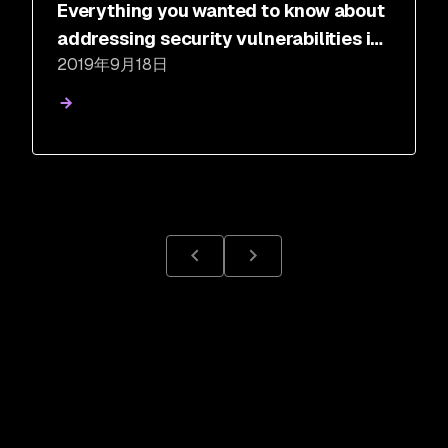
Everything you wanted to know about
addressing security vulnerabilities in
2019年9月18日
Linux-based containers