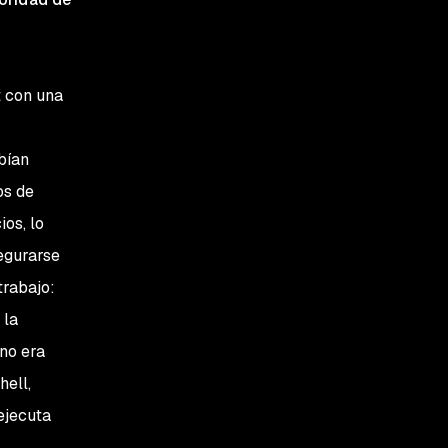
t con una
bían
os de
os, lo
egurarse
trabajo:
 la
no era
hell,
ejecuta