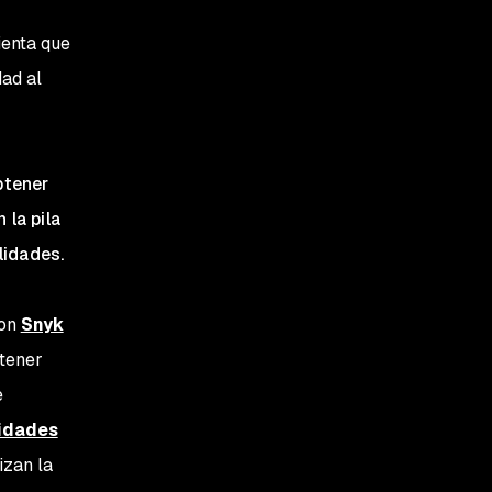
ienta que
dad al
btener
 la pila
lidades.
con
Snyk
btener
e
lidades
izan la