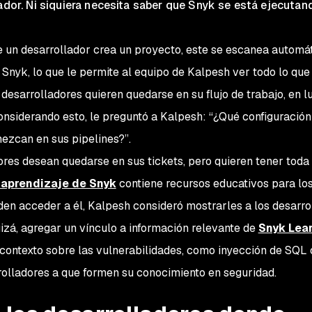
lador. Ni siquiera necesita saber que Snyk se está ejecutan
e un desarrollador crea un proyecto, este se escanea autom
e Snyk, lo que le permite al equipo de Kalpesh ver todo lo que
desarrolladores quieren quedarse en su flujo de trabajo, en l
onsiderando esto, le preguntó a Kalpesh: “¿Qué configuración
ezcan en sus pipelines?”.
ores desean quedarse en sus tickets, pero quieren tener toda 
 aprendizaje de Snyk
contiene recursos educativos para lo
den acceder a él, Kalpesh consideró mostrarles a los desarro
izá, agregar un vínculo a información relevante de
Snyk Lea
contexto sobre las vulnerabilidades, como inyección de SQL 
rrolladores a que formen su conocimiento en seguridad.