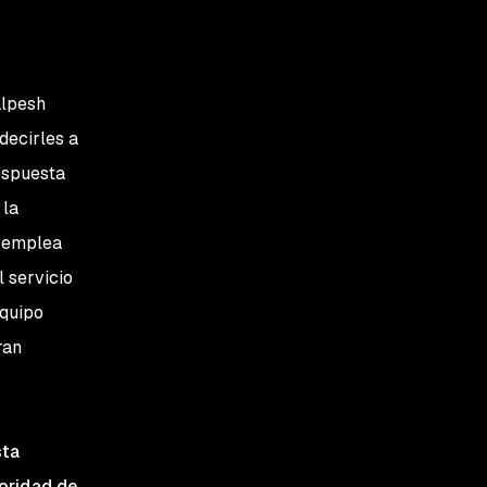
alpesh
decirles a
espuesta
 la
h emplea
l servicio
equipo
ran
sta
ioridad de