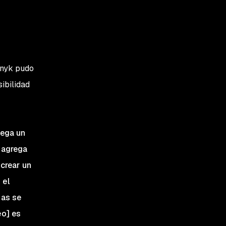
Snyk pudo
sibilidad
rega un
 agrega
 crear un
 el
ias se
eo] es