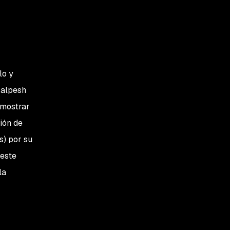
lo y
Kalpesh
 mostrar
ión de
s) por su
 este
la