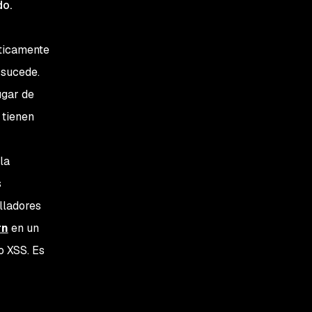
do.
áticamente
 sucede.
ugar de
 tienen
la
s
lladores
rn
en un
o XSS. Es