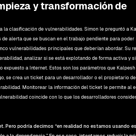
impieza y transformación de
 a la clasificación de vulnerabilidades. Simon le preguntó a K
es de alerta que se buscan en el trabajo pendiente para poder 
inco vulnerabilidades principales que deberían abordar. Su r
rabilidad, analizar si se está explotando de forma activa y si
io expuesto a Internet. Estos son los parámetros que Kalpes
o, se crea un ticket para un desarrollador o el propietario de
abilidad. Monitorear la información del ticket le permite al 
lnerabilidad coincide con lo que los desarrolladores conside
cket. Pero podría decirnos “en realidad no estamos usando e
le a la dependencia.” En ese caso, intentamos reducir la pr