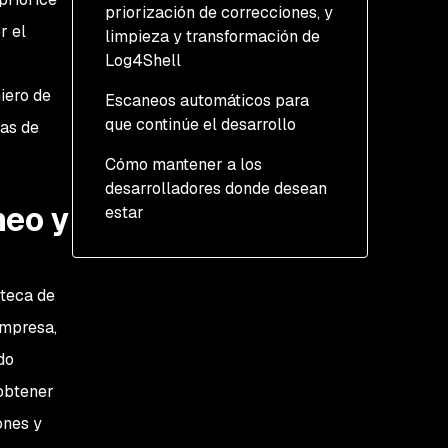
priorización de correcciones, y
r el
limpieza y transformación de
Log4Shell
iero de
Escaneos automáticos para
que continúe el desarrollo
cas de
Cómo mantener a los
desarrolladores donde desean
neo y
estar
oteca de
empresa,
do
 obtener
ones y