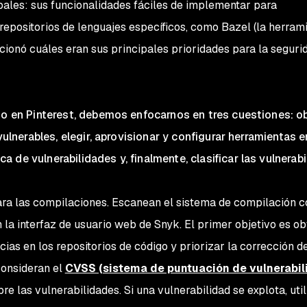
pales: sus funcionalidades fáciles de implementar para
 repositorios de lenguajes específicos, como Bazel (la herram
ionó cuáles eran sus principales prioridades para la seguri
rto en Pinterest, debemos enfocarnos en tres cuestiones: o
vulnerables, elegir, aprovisionar y configurar herramientas en
 de vulnerabilidades y, finalmente, clasificar las vulnerabi
ara las compilaciones. Escanean el sistema de compilación 
n la interfaz de usuario web de Snyk. El primer objetivo es o
ias en los repositorios de código y priorizar la corrección d
 consideran el
CVSS (sistema de puntuación de vulnerabi
bre las vulnerabilidades. Si una vulnerabilidad se explota, util