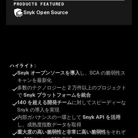
PRODUCTS FEATURED
Snyk Open Source
ハイライト
:
Snyk オープンソースを導入
し、SCA の脆弱性ス
キャンを最新化
多数のテクノロジーと 2 万件以上のプロジェクト
で
Snyk プラットフォームを統合
140 を超える開発チーム
に対してスピーディーな
Snyk の導入を実現
内部ガバナンスの一環として
Snyk API を活用
し、成熟度指数データを取得
重大度の高い脆弱性と非常に高い脆弱性
をそれぞ