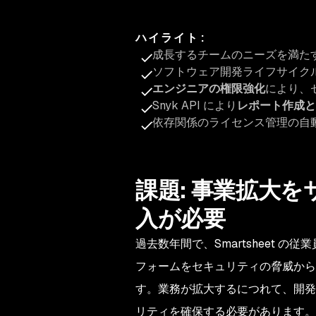
ハイライト
:
成長するチームのニーズを満た
ソフトウェア開発ライフサイク
エンジニアの権限強化
により、
Snyk API により
レポート作成と
依存関係のライセンス管理の自
課題: 事業拡大
入が必要
過去数年間で、Smartsheet の
フォームをセキュリティの脅威から
す。業務が拡大するにつれて、開発
リティを確保する必要があります。