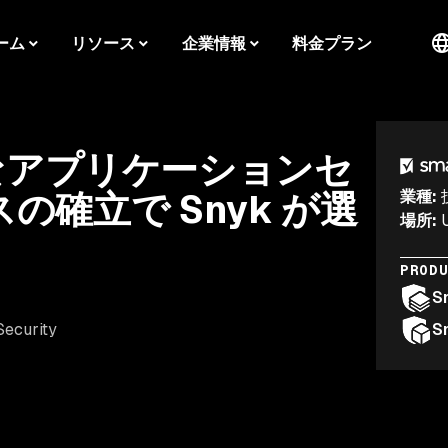
ーム
リソース
企業情報
料金プラン
率的なアプリケーションセ
確立で Snyk が選
業種
:
場所
:
PROD
S
Security
S