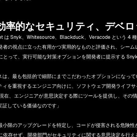
 効率的なセキュリティ、デベ
 は Snyk、Whitesource、Blackduck、Veracode 
も開発者の視点に立った有用かつ実用的なものと評価され、シー
チームにとって、実行可能な対策オプションを開発者に提示する Sn
ベースは、最も包括的で細部にまでこだわったオプションになっ
ュリティを重視するエンジニア向けに、ソフトウェア開発ライフ
現在、エンジニアが意思決定する際にツールを提供し、その
が実証している価値なのです」
要な最小限のアップグレードを特定し、コードが侵害される危険
ティ部門に依存せず、開発部門がセキュリティに関する意思決定を