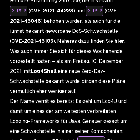
Remote-Ausführung von Code, die in Version
(
CVE-2021-44228
) und
(
CVE-
2.15.0
2.16.0
2021-45046
) behoben wurden, als auch für die
jüngst bekannt gewordene DoS-Schwachstelle
(
CVE-2021-45105
). Näheres dazu finden Sie
hier
.
Was auch immer Sie sich für dieses Wochenende
vorgestellt hatten – als am Freitag, 10. Dezember
2021, mit
Log4Shell
eine neue Zero-Day-
Schwachstelle bekannt wurde, gingen diese Pläne
vermutlich eher weniger auf.
Der Name verrät es bereits: Es geht um Log4J und
damit um eines der am weitesten verbreiteten
Logging-Frameworks für Java. Genauer gesagt um
eine Schwachstelle in einer seiner Komponenten: