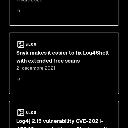
practices
BLOG
Snyk makes it easier to fix Log4Shell
with extended free scans
21 décembre 2021
BLOG
Log4j 2.15 vulnerability CVE-2021-