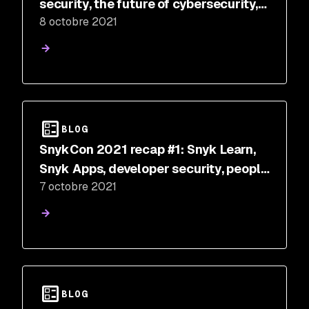
security, the future of cybersecurity,
8 octobre 2021
automation as an enabler, and more
BLOG
SnykCon 2021 recap #1: Snyk Learn,
Snyk Apps, developer security, people
7 octobre 2021
hacking, security champions, and
more
BLOG