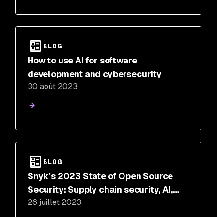
BLOG
How to use AI for software
development and cybersecurity
30 août 2023
BLOG
Snyk's 2023 State of Open Source
Security: Supply chain security, AI,
26 juillet 2023
and more