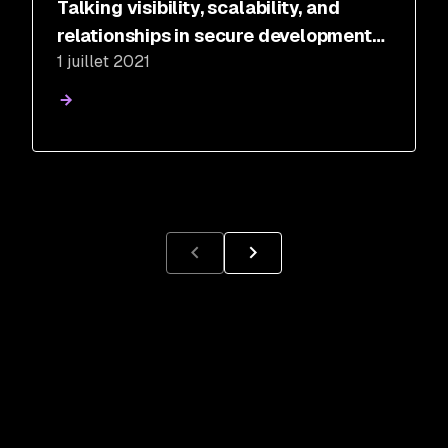
Talking visibility, scalability, and
relationships in secure development
1 juillet 2021
with Phil Guimond of ViacomCBS