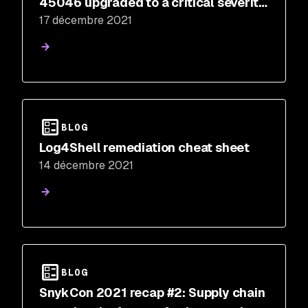
45046 upgraded to a critical severity
17 décembre 2021
arbitrary code execution
BLOG
Log4Shell remediation cheat sheet
14 décembre 2021
BLOG
SnykCon 2021 recap #2: Supply chain