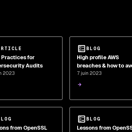
ARTICLE
BLOG
 Practices for
High profile AWS
rsecurity Audits
breaches & how to av
in 2023
7 juin 2023
them
BLOG
BLOG
ons from OpenSSL
Lessons from OpenS