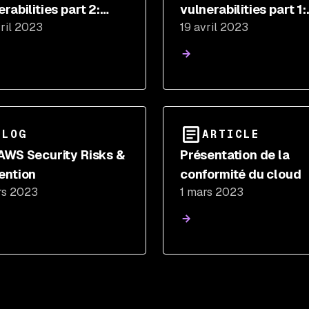
rabilities part 2:
vulnerabilities part 1:
ril 2023
19 avril 2023
ing and fixing supply
Preparing your suppl
n vulnerabilities
chain for the next cri
vulnerability
BLOG
ARTICLE
AWS Security Risks &
Présentation de la
ention
conformité du cloud
rs 2023
1 mars 2023