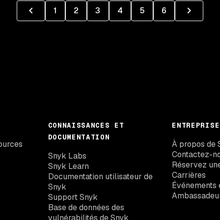
1
2
3
4
5
6
CONNAISSANCES ET
ENTREPRISE
DOCUMENTATION
ources
À propos de 
Contactez-n
Snyk Labs
Réservez un
Snyk Learn
Carrières
Documentation utilisateur de
Événements e
Snyk
Ambassadeu
Support Snyk
Base de données des
vulnérabilités de Snyk