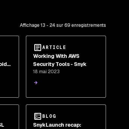
Affichage
13
-
24
sur
69
enregistrements
ARTICLE
Working With AWS
oid
Security Tools - Snyk
18 mai 2023
BLOG
SL
SnykLaunch recap: