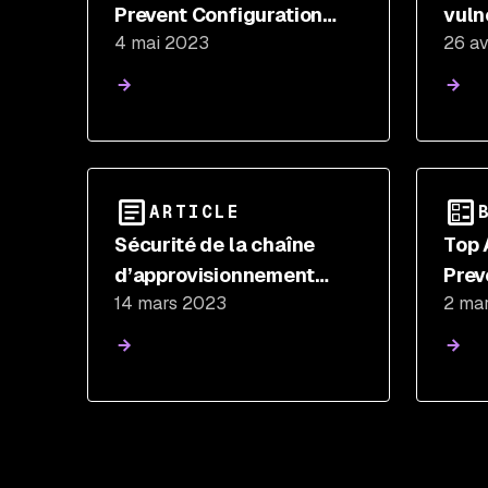
Prevent Configuration
vulne
4 mai 2023
26 av
Drift
Find
chai
ARTICLE
Sécurité de la chaîne
Top 
d’approvisionnement
Prev
14 mars 2023
2 ma
logicielle