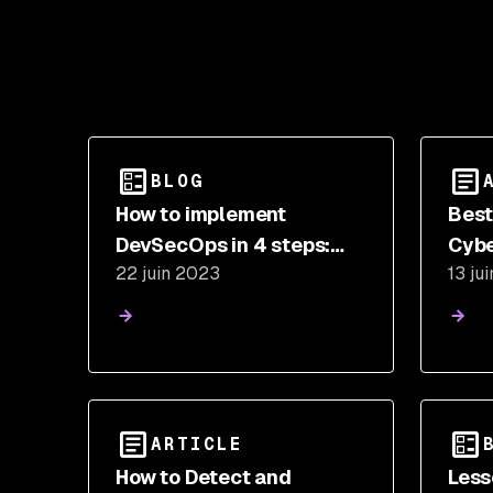
BLOG
How to implement
Best
DevSecOps in 4 steps:
Cybe
22 juin 2023
13 ju
DevSecOps
implementation strategy
ARTICLE
How to Detect and
Less